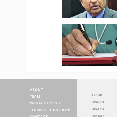
ABOUT
TECHD
TEAM
DWHEEL
PRIVACY POLICY
HEALTH
TERMS & CONDITIONS
DETAILS
CONTACT