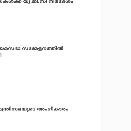
ലകള്‍ക്ക് യു.ജി.സി നിര്‍ദേശം
ിയമസഭാ സമ്മേളനത്തില്‍
ി
് മന്ത്രിസഭയുടെ അംഗീകാരം