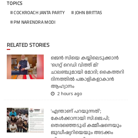
TOPICS
COCKROACH JANTA PARTY
JOHN BRITTAS
PM NARENDRA MODI
RELATED STORIES
ജെന്‍ സിയെ കയ്യിലെടുക്കാന്‍
'ഗെറ്റ് റെഡി വിത്ത് മി'
ചാലഞ്ചുമായി മോദി; കൈത്തറി
ദിനത്തില്‍ പങ്കാളികളാകാന്‍
ആഹ്വാനം
2 hours ago
'എന്താണ് പറയുന്നത്';
കേള്‍ക്കാനായി സി.ജെ.പി;
തെരഞ്ഞെടുപ്പ് കമ്മീഷനെയും
ജുഡീഷ്യറിയെയും അടക്കം