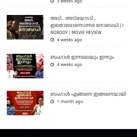
3 weeks ago
അടി... അടിയോടടി...
ഇതൊരൊന്നൊന്നര നോബഡി | I
NOBODY | MOVIE REVIEW
4 weeks ago
ബംഗാള്‍ ഇന്നലെയും ഇന്നും
4 weeks ago
ബം​ഗാൾ എങ്ങനെ ഇങ്ങനെയായി
1 month ago