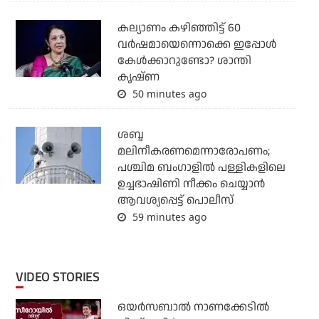
കല്യാണം കഴിഞ്ഞിട്ട് 60
വർഷമായെന്നൊക്കെ ഇപ്പോൾ
കേൾക്കാറുണ്ടോ? ശാന്തി
കൃഷ്ണ
50 minutes ago
ശബ്ദ
മലിനീകരണമെന്നാരോപണം;
പശ്ചിമ ബംഗാളില്‍ പള്ളികളിലെ
ഉച്ചഭാഷിണി നീക്കം ചെയ്യാന്‍
ആവശ്യപ്പെട്ട് പൊലീസ്
59 minutes ago
VIDEO STORIES
ഒയര്‍സബാൽ നാണക്കേടിൽ