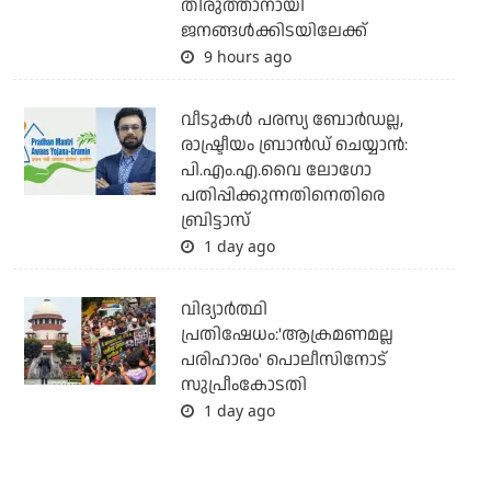
തിരുത്താനായി
ജനങ്ങള്‍ക്കിടയിലേക്ക്
9 hours ago
വീടുകൾ പരസ്യ ബോർഡല്ല,
രാഷ്ട്രീയം ബ്രാൻഡ് ചെയ്യാൻ:
പി.എം.എ.വൈ ലോ​ഗോ
പതിപ്പിക്കുന്നതിനെതിരെ
ബ്രിട്ടാസ്
1 day ago
വിദ്യാര്‍ത്ഥി
പ്രതിഷേധം:'ആക്രമണമല്ല
പരിഹാരം' പൊലീസിനോട്
സുപ്രീംകോടതി
1 day ago