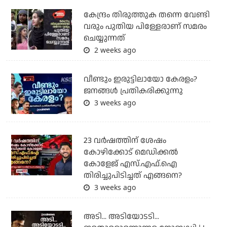
കേന്ദ്രം തിരുത്തുക തന്നെ വേണ്ടി
വരും പുതിയ പിള്ളേരാണ് സമരം
ചെയ്യുന്നത്
2 weeks ago
വീണ്ടും ഇരുട്ടിലായോ കേരളം?
ജനങ്ങൾ പ്രതികരിക്കുന്നു
3 weeks ago
23 വർഷത്തിന് ശേഷം
കോഴിക്കോട് മെഡിക്കൽ
കോളേജ് എസ്.എഫ്.ഐ
തിരിച്ചുപിടിച്ചത് എങ്ങനെ?
3 weeks ago
അടി... അടിയോടടി...