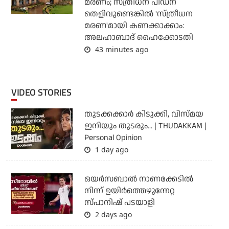
മരണം; സ്ത്രീധന പീഡന
തെളിവുണ്ടെങ്കില്‍ 'സ്ത്രീധന
മരണ'മായി കണക്കാക്കാം:
അലഹാബാദ് ഹൈക്കോടതി
43 minutes ago
VIDEO STORIES
തുടക്കക്കാര്‍ കിടുക്കി, വിസ്മയ
ഇനിയും തുടരും... | THUDAKKAM |
Personal Opinion
1 day ago
ഒയര്‍സബാൽ നാണക്കേടിൽ
നിന്ന് ഉയിർത്തെഴുന്നേറ്റ
സ്പാനിഷ് പടയാളി
2 days ago