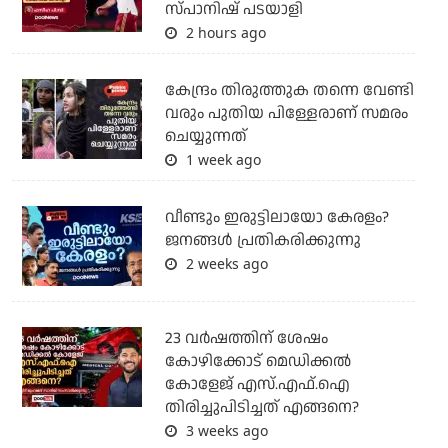
സ്പാനിഷ് പടയാളി
2 hours ago
കേന്ദ്രം തിരുത്തുക തന്നെ വേണ്ടി
വരും പുതിയ പിള്ളേരാണ് സമരം
ചെയ്യുന്നത്
1 week ago
വീണ്ടും ഇരുട്ടിലായോ കേരളം?
ജനങ്ങൾ പ്രതികരിക്കുന്നു
2 weeks ago
23 വർഷത്തിന് ശേഷം
കോഴിക്കോട് മെഡിക്കൽ
കോളേജ് എസ്.എഫ്.ഐ
തിരിച്ചുപിടിച്ചത് എങ്ങനെ?
3 weeks ago