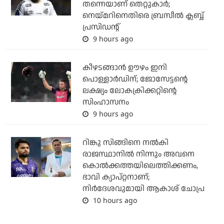
തന്നെയാണ് തെറ്റുകാര്‍;
നെയ്മറിനെതിരെ ബ്രസീല്‍ ക്ലബ്ബ്
പ്രസിഡന്റ്
9 hours ago
കീഴടങ്ങാന്‍ ഊഴം ഇനി
പൊള്ളാര്‍ഡിന്; ജോസേട്ടന്റെ
ലക്ഷ്യം ലോകക്രിക്കറ്റിന്റെ
സിംഹാസനം
9 hours ago
റിങ്കു സിങ്ങിനെ നൽകി
രാജസ്ഥാനിൽ നിന്നും അവനെ
കൊൽ‌ക്കത്തയിലെത്തിക്കണം,
ഭാവി ക്യാപ്റ്റനാണ്;
നിർദേശവുമായി ആകാശ് ചോപ്ര
10 hours ago