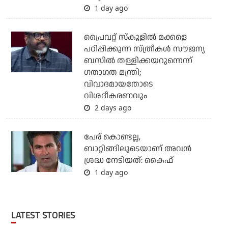
1 day ago
പ്രൈവറ്റ് സ്‌കൂളില്‍ മക്കളെ
പഠിപ്പിക്കുന്ന സ്ത്രീകള്‍ സൗജന്യ
ബസില്‍ തള്ളിക്കയറുന്നെന്ന്
ഗതാഗത മന്ത്രി;
വിവാദമായതോടെ
വിശദീകരണവും
2 days ago
പേര് കൊണ്ടല്ല,
ബാറ്റിങ്ങിലൂടെയാണ് അവൻ
ശ്രദ്ധ നേടിയത്: കൈഫ്
1 day ago
LATEST STORIES