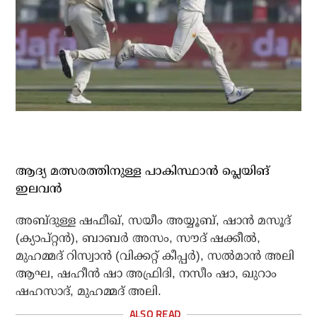
ആദ്യ മത്സരത്തിനുള്ള പാകിസ്ഥാന്‍ പ്ലെയിങ്
ഇലവന്‍
അബ്ദുള്ള ഷഫീഖ്, സയീം അയ്യൂബ്, ഷാന്‍ മസൂദ്
(ക്യാപ്റ്റന്‍), ബാബര്‍ അസം, സൗദ് ഷക്കീല്‍,
മുഹമ്മദ് റിസ്വാന്‍ (വിക്കറ്റ് കീപ്പര്‍), സല്‍മാന്‍ അലി
ആഘ, ഷഹീന്‍ ഷാ അഫ്രിദി, നസീം ഷാ, ഖുറാം
ഷഹസാദ്, മുഹമ്മദ് അലി.