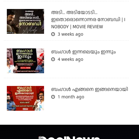
അടി... അടിയോടടി...
ഇതൊരൊന്നൊന്നര നോബഡി | I
NOBODY | MOVIE REVIEW
3 weeks ago
ബംഗാള്‍ ഇന്നലെയും ഇന്നും
4 weeks ago
ബം​ഗാൾ എങ്ങനെ ഇങ്ങനെയായി
1 month ago