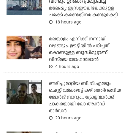
വീണ്ടും ഉറക്കെ പ്രഖ്യാപിച്ച്
മലേഷ്യ: ഇസ്രഈലിലേക്കുള്ള
ചരക്ക് കണ്ടെയ്‌നര്‍ കണ്ടുകെട്ടി
18 hours ago
മലയാളം എനിക്ക് നന്നായി
വഴങ്ങും, ഊട്ടിയില്‍ പഠിച്ചത്
കൊണ്ടുള്ള ബുദ്ധിമുട്ടാണ്:
വിസ്മയ മോഹന്‍ലാല്‍
4 hours ago
അടിച്ചുമാറ്റിയ ബി.ജി.എമ്മും
ചെസ്റ്റ് വര്‍ക്കൗട്ട് കഴിഞ്ഞിറങ്ങിയ
ജോര്‍ജ് സാറും... ട്രോളന്മാര്‍ക്ക്
ചാകരയായി ലോ ആന്‍ഡ്
ഓര്‍ഡര്‍
20 hours ago