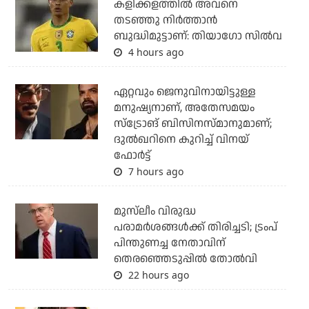
കളിക്കളത്തില്‍ അവനെ
തടഞ്ഞു നിര്‍ത്താന്‍
ബുദ്ധിമുട്ടാണ്: തിയാഗോ സില്‍വ
4 hours ago
ഏറ്റവും ജെനുവിനായിട്ടുള്ള
മനുഷ്യനാണ്, അതേസമയം
സ്‌ട്രോങ് ബിസിനസ്മാനുമാണ്;
ദുല്‍ഖറിനെ കുറിച്ച് വിനയ്
ഫോര്‍ട്ട്
7 hours ago
മുസ്‌ലീം വിരുദ്ധ
പരാമര്‍ശങ്ങള്‍ക്ക് തിരിച്ചടി; ട്രംപ്
പിന്തുണച്ച നേതാവിന്
തെരഞ്ഞെടുപ്പില്‍ തോല്‍വി
22 hours ago