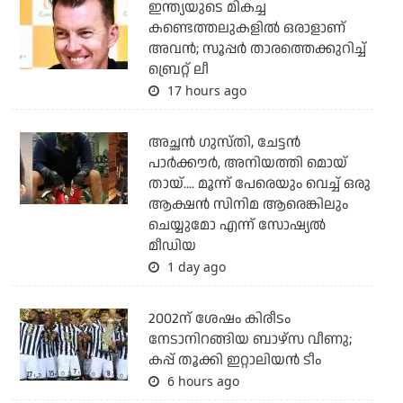
ഇന്ത്യയുടെ മികച്ച
കണ്ടെത്തലുകളില്‍ ഒരാളാണ്
അവന്‍; സൂപ്പര്‍ താരത്തെക്കുറിച്ച്
ബ്രെറ്റ് ലീ
17 hours ago
അച്ഛന്‍ ഗുസ്തി, ചേട്ടന്‍
പാര്‍ക്കൗര്‍, അനിയത്തി മൊയ്
തായ്.... മൂന്ന് പേരെയും വെച്ച് ഒരു
ആക്ഷന്‍ സിനിമ ആരെങ്കിലും
ചെയ്യുമോ എന്ന് സോഷ്യല്‍
മീഡിയ
1 day ago
2002ന് ശേഷം കിരീടം
നേടാനിറങ്ങിയ ബാഴ്സ വീണു;
കപ്പ് തൂക്കി ഇറ്റാലിയൻ ടീം
6 hours ago