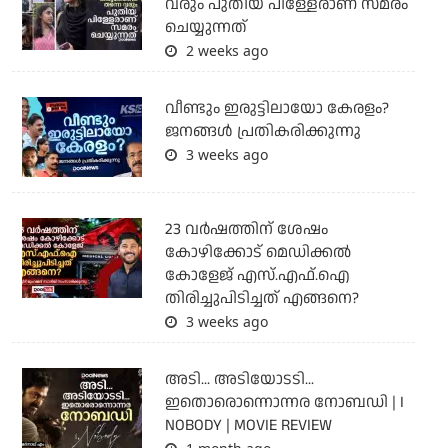
വരും പുതിയ പിള്ളേരാണ് സമരം
ചെയ്യുന്നത്
2 weeks ago
വീണ്ടും ഇരുട്ടിലായോ കേരളം?
ജനങ്ങൾ പ്രതികരിക്കുന്നു
3 weeks ago
23 വർഷത്തിന് ശേഷം
കോഴിക്കോട് മെഡിക്കൽ
കോളേജ് എസ്.എഫ്.ഐ
തിരിച്ചുപിടിച്ചത് എങ്ങനെ?
3 weeks ago
അടി... അടിയോടടി...
ഇതൊരൊന്നൊന്നര നോബഡി | I
NOBODY | MOVIE REVIEW