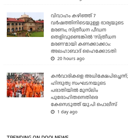
വിവാഹം കഴിഞ്ഞ് 7
വര്‍ഷത്തിനിടെയുള്ള ഭാര്യയുടെ
മരണം; സ്ത്രീധന പീഡന
തെളിവുണ്ടെങ്കില്‍ 'സ്ത്രീധന
മരണ'മായി കണക്കാക്കാം:
അലഹാബാദ് ഹൈക്കോടതി
20 hours ago
കന്‍വാരികളെ അധിക്ഷേപിച്ചെന്ന്;
ഹിന്ദുത്വ സംഘടനയുടെ
പരാതിയില്‍ മുസ്‌ലിം
പുരോഹിതനെതിരെ
കേസെടുത്ത് യു.പി പൊലീസ്
1 day ago
TRENDING ON DOOLNEWS