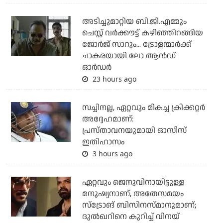
അടിച്ചുമാറ്റിയ ബി.ജി.എമ്മും
ചെസ്റ്റ് വര്‍ക്കൗട്ട് കഴിഞ്ഞിറങ്ങിയ
ജോര്‍ജ് സാറും... ട്രോളന്മാര്‍ക്ക്
ചാകരയായി ലോ ആന്‍ഡ്
ഓര്‍ഡര്‍
23 hours ago
സച്ചിനല്ല, ഏറ്റവും മികച്ച ക്രിക്കറ്റര്‍
അദ്ദേഹമാണ്:
പ്രസ്താവനയുമായി ഓസീസ്
ഇതിഹാസം
3 hours ago
ഏറ്റവും ജെനുവിനായിട്ടുള്ള
മനുഷ്യനാണ്, അതേസമയം
സ്‌ട്രോങ് ബിസിനസ്മാനുമാണ്;
ദുല്‍ഖറിനെ കുറിച്ച് വിനയ്