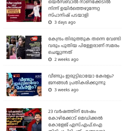
ഒയര്‍സബാൽ നാണക്കേടിൽ
നിന്ന് ഉയിർത്തെഴുന്നേറ്റ
സ്പാനിഷ് പടയാളി
3 days ago
കേന്ദ്രം തിരുത്തുക തന്നെ വേണ്ടി
വരും പുതിയ പിള്ളേരാണ് സമരം
ചെയ്യുന്നത്
2 weeks ago
വീണ്ടും ഇരുട്ടിലായോ കേരളം?
ജനങ്ങൾ പ്രതികരിക്കുന്നു
3 weeks ago
23 വർഷത്തിന് ശേഷം
കോഴിക്കോട് മെഡിക്കൽ
കോളേജ് എസ്.എഫ്.ഐ