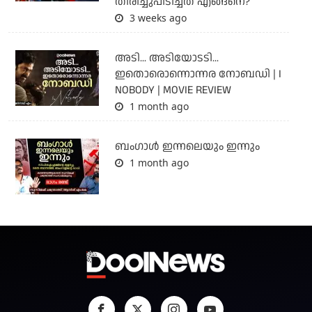
തിരിച്ചുപിടിച്ചത് എങ്ങനെ?
3 weeks ago
അടി... അടിയോടടി...
ഇതൊരൊന്നൊന്നര നോബഡി | I
NOBODY | MOVIE REVIEW
1 month ago
ബംഗാള്‍ ഇന്നലെയും ഇന്നും
1 month ago