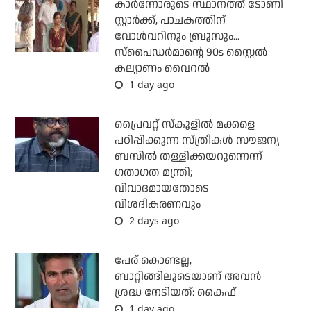
കാര്‍ന്നോരുടെ സ്ഥാനത്ത് ടോണി
സ്റ്റാര്‍ക്ക്, പാചകത്തിന്
വോള്‍വറിനും ബ്രൂസും...
സ്‌പൈഡര്‍മാന്റെ 90s സ്റ്റൈല്‍
കല്യാണം വൈറല്‍
1 day ago
പ്രൈവറ്റ് സ്‌കൂളില്‍ മക്കളെ
പഠിപ്പിക്കുന്ന സ്ത്രീകള്‍ സൗജന്യ
ബസില്‍ തള്ളിക്കയറുന്നെന്ന്
ഗതാഗത മന്ത്രി;
വിവാദമായതോടെ
വിശദീകരണവും
2 days ago
പേര് കൊണ്ടല്ല,
ബാറ്റിങ്ങിലൂടെയാണ് അവൻ
ശ്രദ്ധ നേടിയത്: കൈഫ്
1 day ago