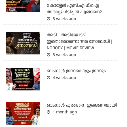
കോളേജ് എസ്.എഫ്.ഐ
തിരിച്ചുപിടിച്ചത് എങ്ങനെ?
3 weeks ago
അടി... അടിയോടടി...
ഇതൊരൊന്നൊന്നര നോബഡി | I
NOBODY | MOVIE REVIEW
3 weeks ago
ബംഗാള്‍ ഇന്നലെയും ഇന്നും
4 weeks ago
ബം​ഗാൾ എങ്ങനെ ഇങ്ങനെയായി
1 month ago