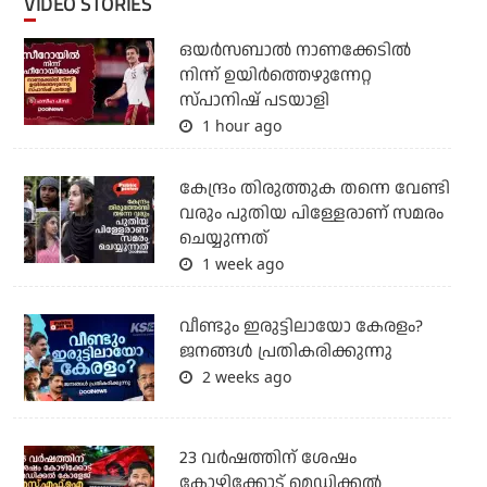
VIDEO STORIES
ഒയര്‍സബാൽ നാണക്കേടിൽ
നിന്ന് ഉയിർത്തെഴുന്നേറ്റ
സ്പാനിഷ് പടയാളി
1 hour ago
കേന്ദ്രം തിരുത്തുക തന്നെ വേണ്ടി
വരും പുതിയ പിള്ളേരാണ് സമരം
ചെയ്യുന്നത്
1 week ago
വീണ്ടും ഇരുട്ടിലായോ കേരളം?
ജനങ്ങൾ പ്രതികരിക്കുന്നു
2 weeks ago
23 വർഷത്തിന് ശേഷം
കോഴിക്കോട് മെഡിക്കൽ