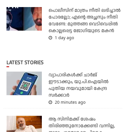
പൊലീസിന് മാത്രം നീതി ലഭിച്ചാല്‍
പോരല്ലോ; എന്റെ അച്ഛനും നീതി
വേണ്ടേ: മുത്തങ്ങ വെടിവെപ്പില്‍
കൊല്ലപ്പെട്ട ജോഗിയുടെ മകന്‍
1 day ago
LATEST STORIES
വ്യാപാരികള്‍ക്ക് ചാര്‍ജ്
ഈടാക്കും, യു.പി.ഐയില്‍
പുതിയ നയവുമായി കേന്ദ്ര
സര്‍ക്കാര്‍
20 minutes ago
ആ സിനിമക്ക് ശേഷം
തിരിഞ്ഞുനോക്കേണ്ടി വന്നില്ല,