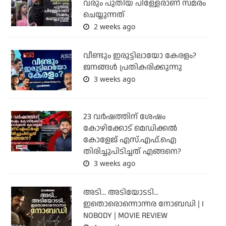
വരും പുതിയ പിള്ളേരാണ് സമരം
ചെയ്യുന്നത്
2 weeks ago
വീണ്ടും ഇരുട്ടിലായോ കേരളം?
ജനങ്ങൾ പ്രതികരിക്കുന്നു
3 weeks ago
23 വർഷത്തിന് ശേഷം
കോഴിക്കോട് മെഡിക്കൽ
കോളേജ് എസ്.എഫ്.ഐ
തിരിച്ചുപിടിച്ചത് എങ്ങനെ?
3 weeks ago
അടി... അടിയോടടി...
ഇതൊരൊന്നൊന്നര നോബഡി | I
NOBODY | MOVIE REVIEW