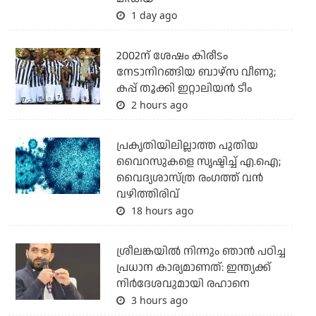
1 day ago
2002ന് ശേഷം കിരീടം
നേടാനിറങ്ങിയ ബാഴ്സ വീണു;
കപ്പ് തൂക്കി ഇറ്റാലിയൻ ടീം
2 hours ago
പ്രകൃതിയിലില്ലാത്ത പുതിയ
വൈറസുകളെ സൃഷ്ടിച്ച് എ.ഐ;
വൈദ്യശാസ്ത്ര രംഗത്ത് വന്‍
വഴിത്തിരിവ്
18 hours ago
ശ്രീലങ്കയില്‍ നിന്നും ഞാന്‍ പഠിച്ച
പ്രധാന കാര്യമാണത്: ഇന്ത്യക്ക്
നിര്‍ദേശവുമായി രഹാനെ
3 hours ago