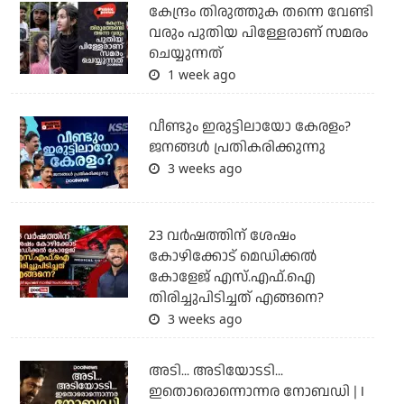
കേന്ദ്രം തിരുത്തുക തന്നെ വേണ്ടി
വരും പുതിയ പിള്ളേരാണ് സമരം
ചെയ്യുന്നത്
1 week ago
വീണ്ടും ഇരുട്ടിലായോ കേരളം?
ജനങ്ങൾ പ്രതികരിക്കുന്നു
3 weeks ago
23 വർഷത്തിന് ശേഷം
കോഴിക്കോട് മെഡിക്കൽ
കോളേജ് എസ്.എഫ്.ഐ
തിരിച്ചുപിടിച്ചത് എങ്ങനെ?
3 weeks ago
അടി... അടിയോടടി...
ഇതൊരൊന്നൊന്നര നോബഡി | I