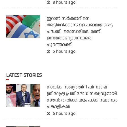
8 hours ago
ഇറാന്‍ സര്‍ക്കാരിനെ
അട്ടിമറിക്കാനുള്ള പരാജയപ്പെട്ട
പദ്ധതി: മൊസാദിലെ രണ്ട്
ഉന്നതോദ്യോഗസ്ഥരെ
പുറത്താക്കി
5 hours ago
LATEST STORIES
നാവിക സഖ്യത്തിന് പിന്നാലെ
ത്രിരാഷ്ട്ര പ്രതിരോധ സഖ്യവുമായി
സൗദി; തുര്‍ക്കിയും പാകിസ്ഥാനും
പങ്കാളികള്‍
6 hours ago