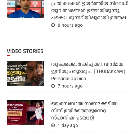
പ്രതീക്ഷകള്‍ ഉയര്‍ത്തിയ നിരവധി
യുവതാരങ്ങള്‍ ഉണ്ടായിരുന്നു,
പക്ഷെ; മുന്നറിയിപ്പുമായി ഉത്തപ്പ
8 hours ago
VIDEO STORIES
തുടക്കക്കാര്‍ കിടുക്കി, വിസ്മയ
ഇനിയും തുടരും... | THUDAKKAM |
Personal Opinion
7 hours ago
ഒയര്‍സബാൽ നാണക്കേടിൽ
നിന്ന് ഉയിർത്തെഴുന്നേറ്റ
സ്പാനിഷ് പടയാളി
1 day ago