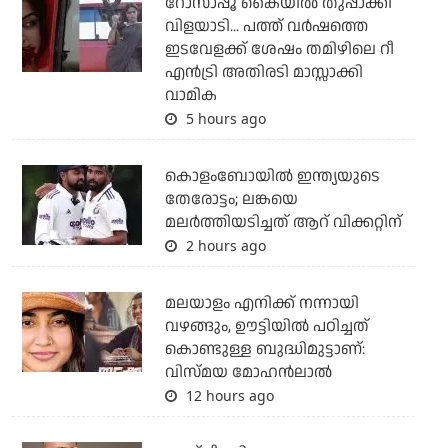
റോസാപ്പൂ കൈയില്‍ തുപ്പാക്കി
വിളയാടി... പത്ത് വര്‍ഷത്തെ
ഇടവേളക്ക് ശേഷം തമിഴിലെ റീ
എന്‍ട്രി അതിരടി മാസ്സാക്കി
വാമിക
5 hours ago
കൊളംബോയില്‍ ഇന്ത്യയുടെ
തേരോട്ടം; ലങ്കയെ
മലര്‍ത്തിയടിച്ചത് ആറ് വിക്കറ്റിന്
2 hours ago
മലയാളം എനിക്ക് നന്നായി
വഴങ്ങും, ഊട്ടിയില്‍ പഠിച്ചത്
കൊണ്ടുള്ള ബുദ്ധിമുട്ടാണ്:
വിസ്മയ മോഹന്‍ലാല്‍
12 hours ago