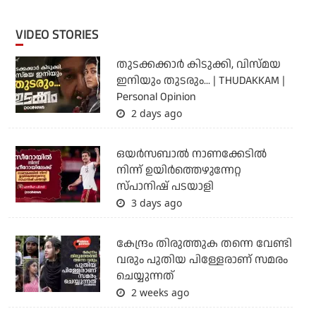
VIDEO STORIES
തുടക്കക്കാര്‍ കിടുക്കി, വിസ്മയ
ഇനിയും തുടരും... | THUDAKKAM |
Personal Opinion
2 days ago
ഒയര്‍സബാൽ നാണക്കേടിൽ
നിന്ന് ഉയിർത്തെഴുന്നേറ്റ
സ്പാനിഷ് പടയാളി
3 days ago
കേന്ദ്രം തിരുത്തുക തന്നെ വേണ്ടി
വരും പുതിയ പിള്ളേരാണ് സമരം
ചെയ്യുന്നത്
2 weeks ago