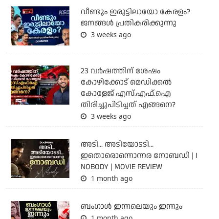
വീണ്ടും ഇരുട്ടിലായോ കേരളം?
ജനങ്ങൾ പ്രതികരിക്കുന്നു
3 weeks ago
23 വർഷത്തിന് ശേഷം
കോഴിക്കോട് മെഡിക്കൽ
കോളേജ് എസ്.എഫ്.ഐ
തിരിച്ചുപിടിച്ചത് എങ്ങനെ?
3 weeks ago
അടി... അടിയോടടി...
ഇതൊരൊന്നൊന്നര നോബഡി | I
NOBODY | MOVIE REVIEW
1 month ago
ബംഗാള്‍ ഇന്നലെയും ഇന്നും
1 month ago