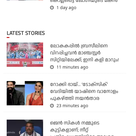
കൊല്ലപ്പെട്ട ജോഗിയുടെ മകന്‍
1 day ago
LATEST STORIES
ലോകകപ്പില്‍ ബ്രസീലിനെ
വിറപ്പിച്ചവന്‍ മാഞ്ചസ്റ്റര്‍
സിറ്റിയിലേക്ക്; ഇനി കളി മാറും!
11 minutes ago
റോക്കി ഭായ്… ‘ടോക്സിക്’
വേദിയിൽ യാഷിനെ വാനോളം
പുകഴ്ത്തി നയൻതാര
23 minutes ago
ജെന്‍ സികള്‍ നമ്മുടെ
കുട്ടികളാണ്; നീറ്റ്