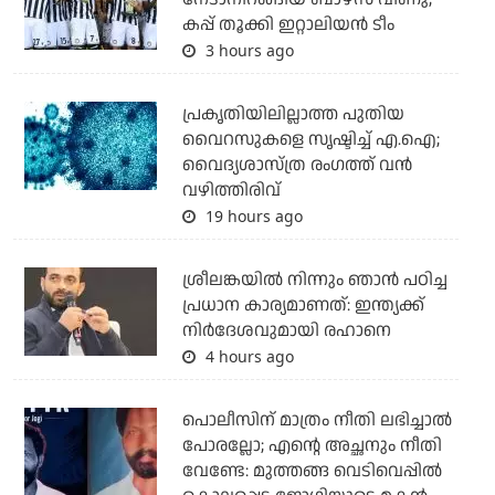
കപ്പ് തൂക്കി ഇറ്റാലിയൻ ടീം
3 hours ago
പ്രകൃതിയിലില്ലാത്ത പുതിയ
വൈറസുകളെ സൃഷ്ടിച്ച് എ.ഐ;
വൈദ്യശാസ്ത്ര രംഗത്ത് വന്‍
വഴിത്തിരിവ്
19 hours ago
ശ്രീലങ്കയില്‍ നിന്നും ഞാന്‍ പഠിച്ച
പ്രധാന കാര്യമാണത്: ഇന്ത്യക്ക്
നിര്‍ദേശവുമായി രഹാനെ
4 hours ago
പൊലീസിന് മാത്രം നീതി ലഭിച്ചാല്‍
പോരല്ലോ; എന്റെ അച്ഛനും നീതി
വേണ്ടേ: മുത്തങ്ങ വെടിവെപ്പില്‍