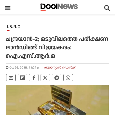
I.S.R.O
ചന്ദ്രയാന്‍-2; ഒടുവിലത്തെ പരീക്ഷണ
ലാന്‍ഡിങ്ങ് വിജയകരം:
ഐ.എസ്.ആര്‍.ഒ
Oct 26, 2018, 11:27 pm
ഡൂള്‍ന്യൂസ് ഡെസ്‌ക്