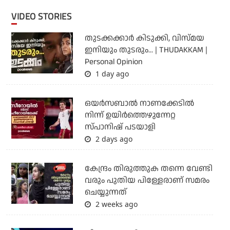
VIDEO STORIES
തുടക്കക്കാര്‍ കിടുക്കി, വിസ്മയ
ഇനിയും തുടരും... | THUDAKKAM |
Personal Opinion
1 day ago
ഒയര്‍സബാൽ നാണക്കേടിൽ
നിന്ന് ഉയിർത്തെഴുന്നേറ്റ
സ്പാനിഷ് പടയാളി
2 days ago
കേന്ദ്രം തിരുത്തുക തന്നെ വേണ്ടി
വരും പുതിയ പിള്ളേരാണ് സമരം
ചെയ്യുന്നത്
2 weeks ago