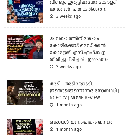
വീണ്ടും ഇരുട്ടിലായോ കേരളം?
ജനങ്ങൾ പ്രതികരിക്കുന്നു
3 weeks ago
23 വർഷത്തിന് ശേഷം
കോഴിക്കോട് മെഡിക്കൽ
കോളേജ് എസ്.എഫ്.ഐ
തിരിച്ചുപിടിച്ചത് എങ്ങനെ?
3 weeks ago
അടി... അടിയോടടി...
ഇതൊരൊന്നൊന്നര നോബഡി | I
NOBODY | MOVIE REVIEW
1 month ago
ബംഗാള്‍ ഇന്നലെയും ഇന്നും
1 month ago