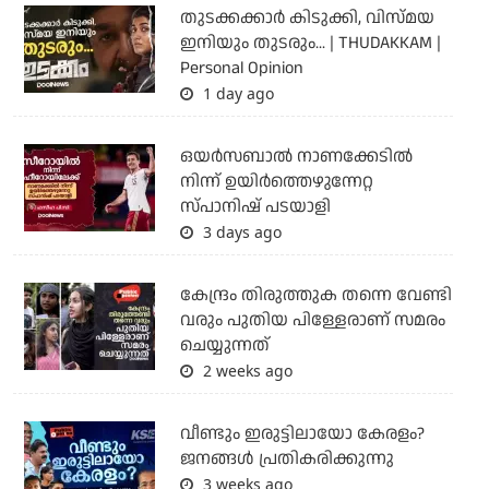
തുടക്കക്കാര്‍ കിടുക്കി, വിസ്മയ
ഇനിയും തുടരും... | THUDAKKAM |
Personal Opinion
1 day ago
ഒയര്‍സബാൽ നാണക്കേടിൽ
നിന്ന് ഉയിർത്തെഴുന്നേറ്റ
സ്പാനിഷ് പടയാളി
3 days ago
കേന്ദ്രം തിരുത്തുക തന്നെ വേണ്ടി
വരും പുതിയ പിള്ളേരാണ് സമരം
ചെയ്യുന്നത്
2 weeks ago
വീണ്ടും ഇരുട്ടിലായോ കേരളം?
ജനങ്ങൾ പ്രതികരിക്കുന്നു
3 weeks ago