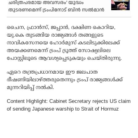
ചരിത്രപരമായ അവസരം’ യുദ്ധം
തുടരണമെന്ന് ട്രംപിനോട് ബിന്‍ സല്‍മാന്‍
ചൈന, ഫ്രാൻസ്, ജപ്പാൻ, ദക്ഷിണ കൊറിയ,
യു.കെ തുടങ്ങിയ രാജ്യങ്ങൾ തങ്ങളുടെ
നാവികസേനയെ ഹോർമുസ് കടലിടുക്കിലേക്ക്
അയക്കണമെന്ന് ട്രംപ് ട്രൂത്ത് സോഷ്യലിലെ
പോസ്റ്റിലൂടെ ആവശ്യപ്പെടുകയും ചെയ്തിരുന്നു.
ഏറെ തന്ത്രപ്രധാനമായ ഈ ജലപാത
ഭീഷണിയിലാഴ്ത്തരുതെന്നും ട്രംപ് രാജ്യങ്ങൾക്ക്
മുന്നറിയിപ്പ് നൽകി.
Content Highlight: Cabinet Secretary rejects US claim
of sending Japanese warship to Strait of Hormuz