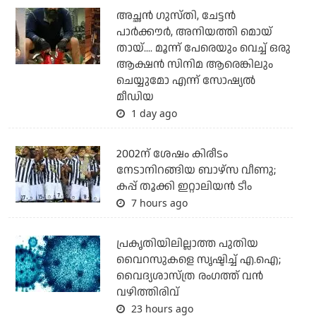
അച്ഛന്‍ ഗുസ്തി, ചേട്ടന്‍
പാര്‍ക്കൗര്‍, അനിയത്തി മൊയ്
തായ്.... മൂന്ന് പേരെയും വെച്ച് ഒരു
ആക്ഷന്‍ സിനിമ ആരെങ്കിലും
ചെയ്യുമോ എന്ന് സോഷ്യല്‍
മീഡിയ
1 day ago
2002ന് ശേഷം കിരീടം
നേടാനിറങ്ങിയ ബാഴ്സ വീണു;
കപ്പ് തൂക്കി ഇറ്റാലിയൻ ടീം
7 hours ago
പ്രകൃതിയിലില്ലാത്ത പുതിയ
വൈറസുകളെ സൃഷ്ടിച്ച് എ.ഐ;
വൈദ്യശാസ്ത്ര രംഗത്ത് വന്‍
വഴിത്തിരിവ്
23 hours ago