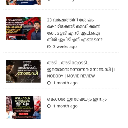
23 വർഷത്തിന് ശേഷം
കോഴിക്കോട് മെഡിക്കൽ
കോളേജ് എസ്.എഫ്.ഐ
തിരിച്ചുപിടിച്ചത് എങ്ങനെ?
3 weeks ago
അടി... അടിയോടടി...
ഇതൊരൊന്നൊന്നര നോബഡി | I
NOBODY | MOVIE REVIEW
1 month ago
ബംഗാള്‍ ഇന്നലെയും ഇന്നും
1 month ago