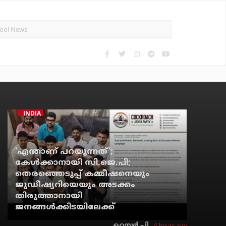
INDIA
'എന്താണ് പറയുന്നത്';
കേള്‍ക്കാനായി സി.ജെ.പി;
തെരഞ്ഞെടുപ്പ് കമ്മീഷനെയും
ജുഡീഷ്യറിയെയും അടക്കം
തിരുത്താനായി
ജനങ്ങള്‍ക്കിടയിലേക്ക്
4 hours ago
റെന്വര്‍ പി