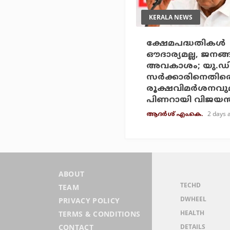
KERALA NEWS
ക്ഷേമപദ്ധതികള്‍
ഔദാര്യമല്ല, ജനങ്
അവകാശം; യു.ഡ
സര്‍ക്കാരിനെതിര
രൂക്ഷവിമര്‍ശനവു
പിണറായി വിജയന്
2 days 
ആദർശ് എം.കെ.
ABOUT
TECHD
TEAM
DWHEEL
PRIVACY POLICY
HEALTH
TERMS & CONDITIONS
DETAILS
CONTACT