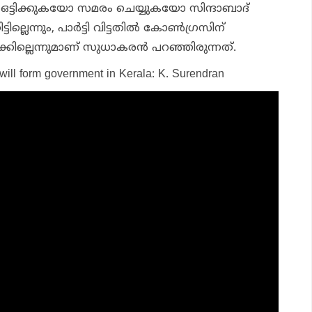
‍ ഒട്ടിക്കുകയോ സമരം ചെയ്യുകയോ സിന്ദാബാദ്
്ലെന്നും, പാര്‍ട്ടി വിട്ടതില്‍ കോണ്‍ഗ്രസിന്
്കില്ലെന്നുമാണ് സുധാകരന്‍ പറഞ്ഞിരുന്നത്.
will form government in Kerala: K. Surendran