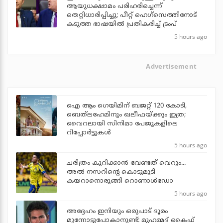
ആയുധക്ഷാമം പരിഹരിച്ചെന്ന്
തെറ്റിധാരിപ്പിച്ചു; പീറ്റ് ഹെഗ്‌സെത്തിനോട്
കടുത്ത ഭാഷയില്‍ പ്രതികരിച്ച് ട്രംപ്
5 hours ago
Advertisement
ഐ ആം ഗെയിമിന് ബജറ്റ് 120 കോടി,
ബെത്‌ലഹേമിനും ഖലീഫയ്ക്കും ഇത്ര;
വൈറലായി സിനിമാ പേജുകളിലെ
റിപ്പോര്‍ട്ടുകള്‍
5 hours ago
ചരിത്രം കുറിക്കാന്‍ വേണ്ടത് വെറും...
അല്‍ നസറിന്റെ കൊടുമുടി
കയറാനൊരുങ്ങി റൊണാള്‍ഡോ
5 hours ago
അദ്ദേഹം ഇനിയും ഒരുപാട് ദൂരം
മുന്നോട്ടുപോകാനുണ്ട്: മുഹമ്മദ് കൈഫ്