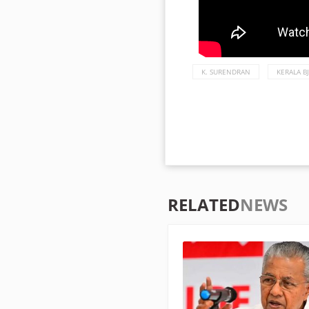
K. SURENDRAN
KERALA B
RELATED
NEWS