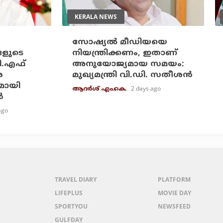
KERALA NEWS
സോഷ്യല്‍ മീഡിയയെ
ങളുടെ
നിയന്ത്രിക്കണം, ഇതാണ്
ി.എഫ്
അനുയോജ്യമായ സമയം:
െ
മുഖ്യമന്ത്രി വി.ഡി. സതീശന്‍
മായി
2 days ago
ആദർശ് എം.കെ.
‍
ago
TRAVEL DIARY
PLATFORM
LIFEPLUS
MOVIE DAY
SPORTYOU
NEWSFEED
GULFDAY