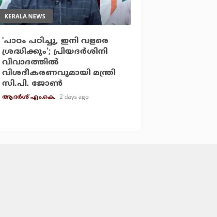
KERALA NEWS
'പാഠം പഠിച്ചു, ഇനി വളരെ
ശ്രദ്ധിക്കും'; പ്രിയദര്‍ശിനി
വിവാദത്തില്‍
വിശദീകരണവുമായി മന്ത്രി
സി.പി. ജോണ്‍
2 days ago
ആദർശ് എം.കെ.