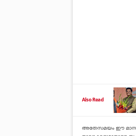
Also Read
അതേസമയം ഈ മാസം 25ന്