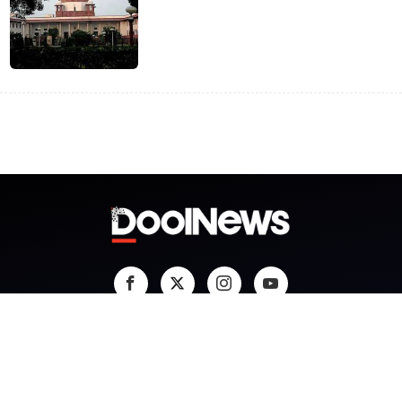
About
Team
Privacy Policy
Terms & Conditions
Contact
Grievance Redressal