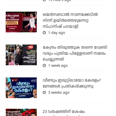
ഒയര്‍സബാൽ നാണക്കേടിൽ
നിന്ന് ഉയിർത്തെഴുന്നേറ്റ
സ്പാനിഷ് പടയാളി
1 day ago
കേന്ദ്രം തിരുത്തുക തന്നെ വേണ്ടി
വരും പുതിയ പിള്ളേരാണ് സമരം
ചെയ്യുന്നത്
1 week ago
വീണ്ടും ഇരുട്ടിലായോ കേരളം?
ജനങ്ങൾ പ്രതികരിക്കുന്നു
3 weeks ago
23 വർഷത്തിന് ശേഷം