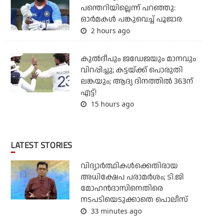
പന്തെറിയില്ലെന്ന് പറഞ്ഞു:
ഓര്‍മകള്‍ പങ്കുവെച്ച് പൂജാര
2 hours ago
കുല്‍ദീപും ജഡേജയും മാനവും
വിറപ്പിച്ചു; കട്ടയ്ക്ക് പൊരുതി
ലങ്കയും; ആദ്യ ദിനത്തില്‍ 363ന്
എട്ട്!
15 hours ago
LATEST STORIES
വിദ്യാര്‍ത്ഥികള്‍ക്കെതിരായ
അധിക്ഷേപ പരാമര്‍ശം; ടി.ജി
മോഹന്‍ദാസിനെതിരെ
നടപടിയെടുക്കാതെ പൊലീസ്
33 minutes ago