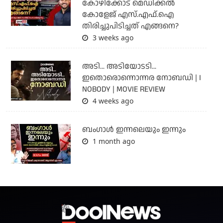
കോഴിക്കോട് മെഡിക്കൽ
കോളേജ് എസ്.എഫ്.ഐ
തിരിച്ചുപിടിച്ചത് എങ്ങനെ?
3 weeks ago
അടി... അടിയോടടി...
ഇതൊരൊന്നൊന്നര നോബഡി | I
NOBODY | MOVIE REVIEW
4 weeks ago
ബംഗാള്‍ ഇന്നലെയും ഇന്നും
1 month ago