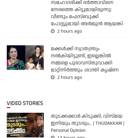
സഹോദരിക്ക് ഭര്‍ത്താവിനെ
നേരത്തെ കിട്ടുമായിരുന്നു:
വീണ്ടും ഫേസ്ബുക്ക്
പോസ്റ്റുമായി അര്‍ജുന്‍ ആയങ്കി
2 hours ago
മക്കൾക്ക് സ്വാതന്ത്ര്യം
നൽകിയിട്ടുണ്ട്, ഇല്ലെങ്കിൽ
നമ്മളെ പുരാവസ്തുവാക്കി
മാറ്റിനിർത്തും: ശാന്തി കൃഷ്ണ
2 hours ago
VIDEO STORIES
തുടക്കക്കാര്‍ കിടുക്കി, വിസ്മയ
ഇനിയും തുടരും... | THUDAKKAM |
Personal Opinion
13 hours ago