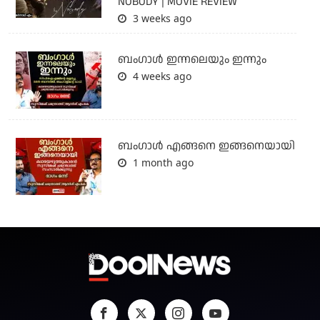
NOBODY | MOVIE REVIEW
3 weeks ago
ബംഗാള്‍ ഇന്നലെയും ഇന്നും
4 weeks ago
ബം​ഗാൾ എങ്ങനെ ഇങ്ങനെയായി
1 month ago