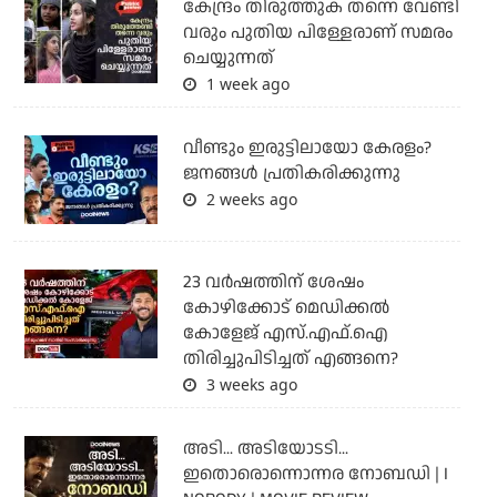
കേന്ദ്രം തിരുത്തുക തന്നെ വേണ്ടി
വരും പുതിയ പിള്ളേരാണ് സമരം
ചെയ്യുന്നത്
1 week ago
വീണ്ടും ഇരുട്ടിലായോ കേരളം?
ജനങ്ങൾ പ്രതികരിക്കുന്നു
2 weeks ago
23 വർഷത്തിന് ശേഷം
കോഴിക്കോട് മെഡിക്കൽ
കോളേജ് എസ്.എഫ്.ഐ
തിരിച്ചുപിടിച്ചത് എങ്ങനെ?
3 weeks ago
അടി... അടിയോടടി...
ഇതൊരൊന്നൊന്നര നോബഡി | I