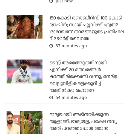
Just now
150 കോടി രൺബീറിന്, 100 കോടി
യാഷിന്; സായ് പല്ലവിക്ക് എത്ര?
'രാമായണ' താരങ്ങളുടെ പ്രതിഫല
റിപ്പോർട്ട് വൈറൽ
37 minutes ago
ടെസ്റ്റ് അരങ്ങേറ്റത്തിനായി
എനിക്ക് 20 മത്സരങ്ങള്‍
കാത്തിരിക്കേണ്ടി വന്നു; നേരിട്ട
വെല്ലുവിളികളെക്കുറിച്ച്
അജിന്‍ക്യാ രഹാനെ
54 minutes ago
ഭാര്യയായി അഭിനയിക്കുന്ന
ആളാണ്, ഭാര്യയല്ല, പക്ഷേ നവ്യ
അത് പറഞ്ഞപ്പോള്‍ ഞാന്‍