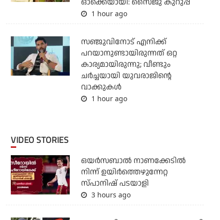
ഓക്കെയായി: സൈജു കുറുപ്പ്
1 hour ago
സഞ്ജുവിനോട് എനിക്ക്
പറയാനുണ്ടായിരുന്നത് ഒറ്റ
കാര്യമായിരുന്നു; വീണ്ടും
ചര്‍ച്ചയായി യുവരാജിന്റെ
വാക്കുകള്‍
1 hour ago
VIDEO STORIES
ഒയര്‍സബാൽ നാണക്കേടിൽ
നിന്ന് ഉയിർത്തെഴുന്നേറ്റ
സ്പാനിഷ് പടയാളി
3 hours ago