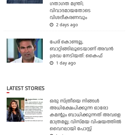
ഗതാഗത മന്ത്രി;
വിവാദമായതോടെ
വിശദീകരണവും
2 days ago
പേര് കൊണ്ടല്ല,
ബാറ്റിങ്ങിലൂടെയാണ് അവൻ
ശ്രദ്ധ നേടിയത്: കൈഫ്
1 day ago
LATEST STORIES
ഒരു സ്ത്രീയെ നിങ്ങള്‍
അധിക്ഷേപിക്കുന്ന ഓരോ
കമന്റും ബാധിക്കുന്നത് അവളെ
മാത്രമല്ല; വിസ്മയ വിഷയത്തില്‍
വൈറലായി പോസ്റ്റ്