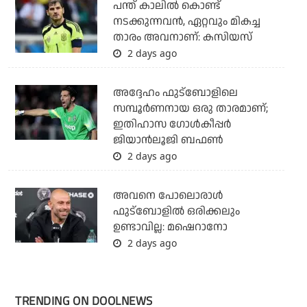
പന്ത് കാലില്‍ കൊണ്ട്
നടക്കുന്നവന്‍, ഏറ്റവും മികച്ച
താരം അവനാണ്: കസിയസ്
2 days ago
അദ്ദേഹം ഫുട്‌ബോളിലെ
സമ്പൂര്‍ണനായ ഒരു താരമാണ്;
ഇതിഹാസ ഗോള്‍കീപ്പര്‍
ജിയാന്‍ലൂജി ബഫണ്‍
2 days ago
അവനെ പോലൊരാൾ
ഫുട്ബോളിൽ ഒരിക്കലും
ഉണ്ടാവില്ല: മഷെറാനോ
2 days ago
TRENDING ON DOOLNEWS