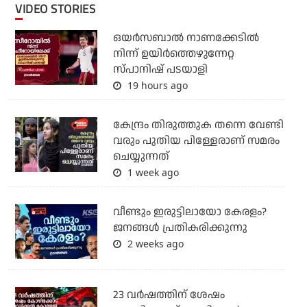
VIDEO STORIES
ഒയര്‍സബാൽ നാണക്കേടിൽ
നിന്ന് ഉയിർത്തെഴുന്നേറ്റ
സ്പാനിഷ് പടയാളി
19 hours ago
കേന്ദ്രം തിരുത്തുക തന്നെ വേണ്ടി
വരും പുതിയ പിള്ളേരാണ് സമരം
ചെയ്യുന്നത്
1 week ago
വീണ്ടും ഇരുട്ടിലായോ കേരളം?
ജനങ്ങൾ പ്രതികരിക്കുന്നു
2 weeks ago
23 വർഷത്തിന് ശേഷം