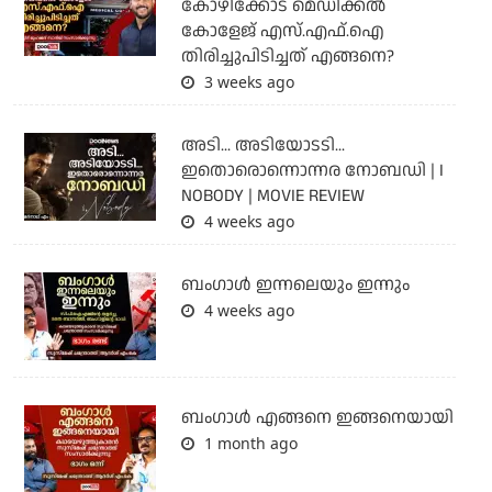
കോഴിക്കോട് മെഡിക്കൽ
കോളേജ് എസ്.എഫ്.ഐ
തിരിച്ചുപിടിച്ചത് എങ്ങനെ?
3 weeks ago
അടി... അടിയോടടി...
ഇതൊരൊന്നൊന്നര നോബഡി | I
NOBODY | MOVIE REVIEW
4 weeks ago
ബംഗാള്‍ ഇന്നലെയും ഇന്നും
4 weeks ago
ബം​ഗാൾ എങ്ങനെ ഇങ്ങനെയായി
1 month ago