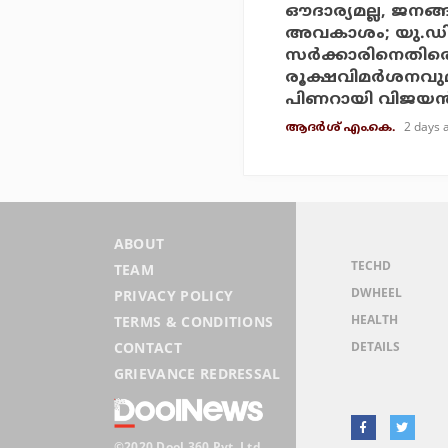
ഔദാര്യമല്ല, ജനങ്
അവകാശം; യു.ഡ
സര്‍ക്കാരിനെതിര
രൂക്ഷവിമര്‍ശനവു
പിണറായി വിജയന്
2 days 
ആദർശ് എം.കെ.
ABOUT
TECHD
TEAM
DWHEEL
PRIVACY POLICY
HEALTH
TERMS & CONDITIONS
DETAILS
CONTACT
GRIEVANCE REDRESSAL
©2020 Dool 360 Pvt. Ltd