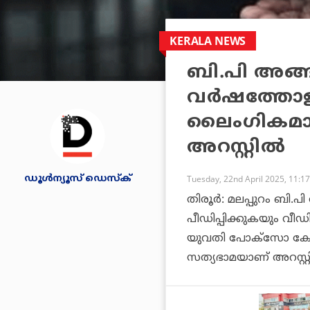
KERALA NEWS
ബി.പി അങ്ങ
വര്‍ഷത്തോള
ലൈംഗികമായി
അറസ്റ്റില്‍
ഡൂള്‍ന്യൂസ് ഡെസ്‌ക്
Tuesday, 22nd April 2025, 11:1
തിരൂര്‍: മലപ്പുറം ബ
പീഡിപ്പിക്കുകയും വീഡ
യുവതി പോക്‌സോ കേസില്
സത്യഭാമയാണ് അറസ്റ്റ