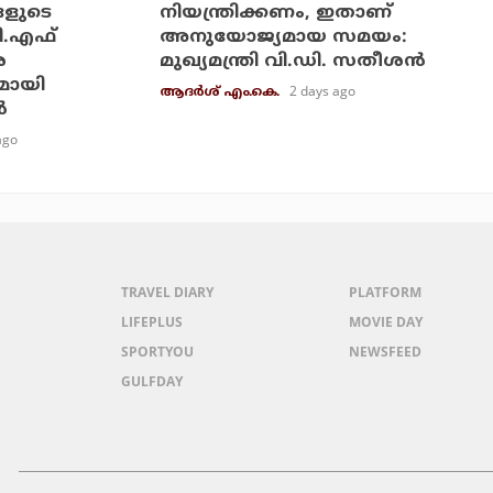
ങളുടെ
നിയന്ത്രിക്കണം, ഇതാണ്
ി.എഫ്
അനുയോജ്യമായ സമയം:
െ
മുഖ്യമന്ത്രി വി.ഡി. സതീശന്‍
മായി
2 days ago
ആദർശ് എം.കെ.
‍
ago
TRAVEL DIARY
PLATFORM
LIFEPLUS
MOVIE DAY
SPORTYOU
NEWSFEED
GULFDAY