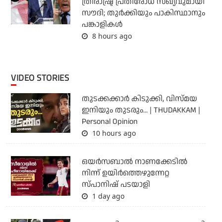
ത്രിരാഷ്ട്ര പ്രതിരോധ സഖ്യവുമായി
സൗദി; തുര്‍ക്കിയും പാകിസ്ഥാനും
പങ്കാളികള്‍
8 hours ago
VIDEO STORIES
തുടക്കക്കാര്‍ കിടുക്കി, വിസ്മയ
ഇനിയും തുടരും... | THUDAKKAM |
Personal Opinion
10 hours ago
ഒയര്‍സബാൽ നാണക്കേടിൽ
നിന്ന് ഉയിർത്തെഴുന്നേറ്റ
സ്പാനിഷ് പടയാളി
1 day ago