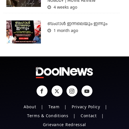
NOBODY | MOVIE REVIEW
4 weeks ago
ബംഗാള്‍ ഇന്നലെയും ഇന്നും
1 month ago
About
Team
Privacy Policy
Terms & Conditions
Contact
Grievance Redressal