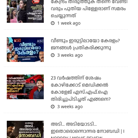
കേന്ദ്രം തിരുത്തുക തന്നെ വേണ്ടി
വരും പുതിയ പിള്ളേരാണ് സമരം
ചെയ്യുന്നത്
1 week ago
വീണ്ടും ഇരുട്ടിലായോ കേരളം?
ജനങ്ങൾ പ്രതികരിക്കുന്നു
3 weeks ago
23 വർഷത്തിന് ശേഷം
കോഴിക്കോട് മെഡിക്കൽ
കോളേജ് എസ്.എഫ്.ഐ
തിരിച്ചുപിടിച്ചത് എങ്ങനെ?
3 weeks ago
അടി... അടിയോടടി...
ഇതൊരൊന്നൊന്നര നോബഡി | I