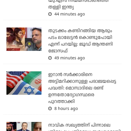
യു.എസ് നിയമസഭാംഗത്തെ
തള്ളി ഇന്ത്യ
44 minutes ago
തുടക്കം കണ്ടിറങ്ങിയ ആരും
പടം ലാലേട്ടൻ കൊണ്ടുപോയി
എന്ന് പറയില്ല: ജൂഡ് ആന്തണി
ജോസഫ്
49 minutes ago
ഇറാന്‍ സര്‍ക്കാരിനെ
അട്ടിമറിക്കാനുള്ള പരാജയപ്പെട്ട
പദ്ധതി: മൊസാദിലെ രണ്ട്
ഉന്നതോദ്യോഗസ്ഥരെ
പുറത്താക്കി
8 hours ago
നാവിക സഖ്യത്തിന് പിന്നാലെ