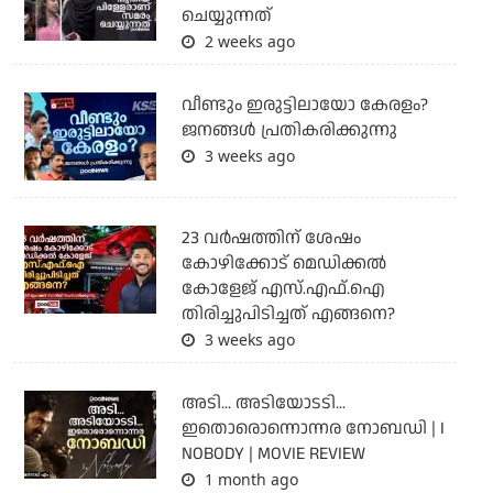
ചെയ്യുന്നത്
2 weeks ago
വീണ്ടും ഇരുട്ടിലായോ കേരളം?
ജനങ്ങൾ പ്രതികരിക്കുന്നു
3 weeks ago
23 വർഷത്തിന് ശേഷം
കോഴിക്കോട് മെഡിക്കൽ
കോളേജ് എസ്.എഫ്.ഐ
തിരിച്ചുപിടിച്ചത് എങ്ങനെ?
3 weeks ago
അടി... അടിയോടടി...
ഇതൊരൊന്നൊന്നര നോബഡി | I
NOBODY | MOVIE REVIEW
1 month ago