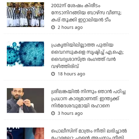
2002ന് ശേഷം കിരീടം
നേടാനിറങ്ങിയ ബാഴ്സ വീണു;
കപ്പ് തൂക്കി ഇറ്റാലിയൻ ടീം
2 hours ago
പ്രകൃതിയിലില്ലാത്ത പുതിയ
വൈറസുകളെ സൃഷ്ടിച്ച് എ.ഐ;
വൈദ്യശാസ്ത്ര രംഗത്ത് വന്‍
വഴിത്തിരിവ്
18 hours ago
ശ്രീലങ്കയില്‍ നിന്നും ഞാന്‍ പഠിച്ച
പ്രധാന കാര്യമാണത്: ഇന്ത്യക്ക്
നിര്‍ദേശവുമായി രഹാനെ
3 hours ago
പൊലീസിന് മാത്രം നീതി ലഭിച്ചാല്‍
പോരല്ലോ; എന്റെ അച്ഛനും നീതി