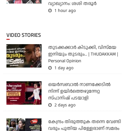
വ്യാഖ്യാനം: ശശി തരൂര്‍
1 hour ago
VIDEO STORIES
തുടക്കക്കാര്‍ കിടുക്കി, വിസ്മയ
ഇനിയും തുടരും... | THUDAKKAM |
Personal Opinion
1 day ago
ഒയര്‍സബാൽ നാണക്കേടിൽ
നിന്ന് ഉയിർത്തെഴുന്നേറ്റ
സ്പാനിഷ് പടയാളി
2 days ago
കേന്ദ്രം തിരുത്തുക തന്നെ വേണ്ടി
വരും പുതിയ പിള്ളേരാണ് സമരം