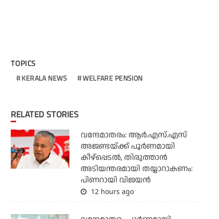
TOPICS
KERALA NEWS
WELFARE PENSION
RELATED STORIES
വന്ദേമാതരം: ആര്‍.എസ്.എസ്
അജണ്ടയ്ക്ക് പൂര്‍ണമായി
കീഴ്‌പ്പെടല്‍, തിരുത്താന്‍
അടിയന്തരമായി തയ്യാറാകണം:
പിണറായി വിജയന്‍
12 hours ago