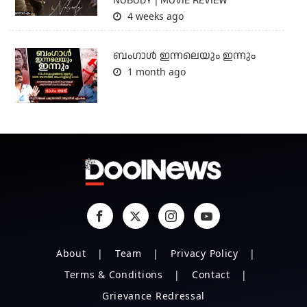
NOBODY | MOVIE REVIEW
4 weeks ago
ബംഗാള്‍ ഇന്നലെയും ഇന്നും
1 month ago
About
Team
Privacy Policy
Terms & Conditions
Contact
Grievance Redressal