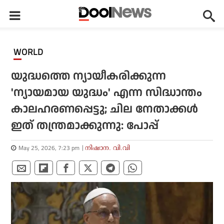
WORLD
യുദ്ധത്തെ ന്യായീകരിക്കുന്ന
'ന്യായമായ യുദ്ധം' എന്ന സിദ്ധാന്തം
കാലഹരണപ്പെട്ടു; ചില നേതാക്കള്‍
ഇത് തന്ത്രമാക്കുന്നു: പോപ്പ്
May 25, 2026, 7:23 pm
നിഷാന. വി.വി