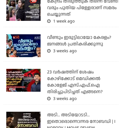
കേന്ദ്രം തിരുത്തുക തന്നെ വേണ്ടി
വരും പുതിയ പിള്ളേരാണ് സമരം
ചെയ്യുന്നത്
1 week ago
വീണ്ടും ഇരുട്ടിലായോ കേരളം?
ജനങ്ങൾ പ്രതികരിക്കുന്നു
3 weeks ago
23 വർഷത്തിന് ശേഷം
കോഴിക്കോട് മെഡിക്കൽ
കോളേജ് എസ്.എഫ്.ഐ
തിരിച്ചുപിടിച്ചത് എങ്ങനെ?
3 weeks ago
അടി... അടിയോടടി...
ഇതൊരൊന്നൊന്നര നോബഡി | I