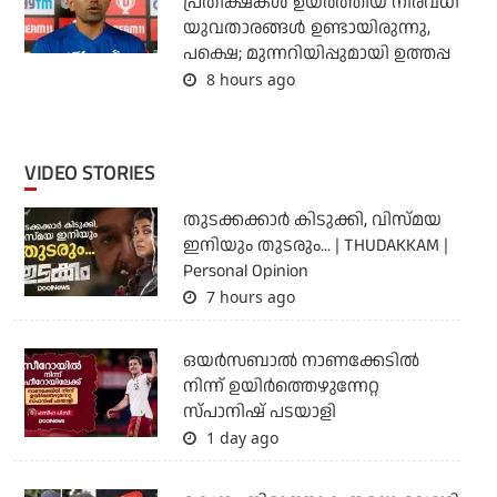
പ്രതീക്ഷകള്‍ ഉയര്‍ത്തിയ നിരവധി
യുവതാരങ്ങള്‍ ഉണ്ടായിരുന്നു,
പക്ഷെ; മുന്നറിയിപ്പുമായി ഉത്തപ്പ
8 hours ago
VIDEO STORIES
തുടക്കക്കാര്‍ കിടുക്കി, വിസ്മയ
ഇനിയും തുടരും... | THUDAKKAM |
Personal Opinion
7 hours ago
ഒയര്‍സബാൽ നാണക്കേടിൽ
നിന്ന് ഉയിർത്തെഴുന്നേറ്റ
സ്പാനിഷ് പടയാളി
1 day ago