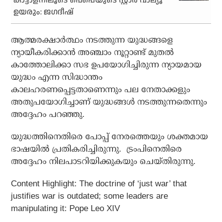
കാട്ടാളനിലൂടെ പെപ്പെയുടെ സ്റ്റാർ വാല്യൂ
ഉയരും: ജഗദീഷ്
ആത്മരക്ഷാര്‍ത്ഥം നടത്തുന്ന യുദ്ധങ്ങളെ
ന്യായീകരിക്കാന്‍ അഞ്ചാം നൂറ്റാണ്ട് മുതല്‍
കാത്തോലിക്കാ സഭ ഉപയോഗിച്ചിരുന്ന ന്യായമായ
യുദ്ധം എന്ന സിദ്ധാന്തം
കാലഹരണപ്പെട്ടതാണെന്നും പല നേതാക്കളും
അതുപയോഗിച്ചാണ് യുദ്ധങ്ങള്‍ നടത്തുന്നതെന്നും
അദ്ദേഹം പറഞ്ഞു.
യുദ്ധത്തിനെതിരെ പോപ്പ് നേരത്തെയും ശക്തമായ
ഭാഷയില്‍ പ്രതികരിച്ചിരുന്നു. ട്രംപിനെതിരെ
അദ്ദേഹം നിലപാടറിയിക്കുകയും ചെയ്തിരുന്നു.
Content Highlight: The doctrine of ‘just war’ that
justifies war is outdated; some leaders are
manipulating it: Pope Leo XIV