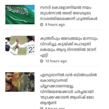
സൗദി കൊളോണിയല്‍ നയം
തുടര്‍ന്നാല്‍ അത് അവരുടെ
നാശത്തിലേക്കെന്ന് ഹൂത്തികള്‍
8 hours ago
കുല്‍ദീപും ജഡേജയും മാനവും
വിറപ്പിച്ചു; കട്ടയ്ക്ക് പൊരുതി
ലങ്കയും; ആദ്യ ദിനത്തില്‍ 363ന്
എട്ട്!
10 hours ago
എമ്പുരാനില്‍ വന്‍ ബില്‍ഡപ്പില്‍
കൊണ്ടുവന്നത്
ചില്ലറക്കാരനെയല്ല,
വിസ്മയയെക്കാള്‍ ചര്‍ച്ചയായി
'തുടക്ക'ക്കാരന്‍ ആശിഷ് ജോ
ആന്റണി
8 hours ago