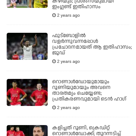
കഴിയും; പ്രശംസയുമായി
ഇംഗ്ലണ്ട് ഇതിഹാസം
2 years ago
ഫുട്ബോളിൽ
വളര്‍ന്നുവന്നപ്പോള്‍
പ്രചോദനമായത് ആ ഇതിഹാസം;
ജൂഡ്
2 years ago
റൊണാള്‍ഡോയുമായും
റൂണിയുമായും അവനെ
താരതമ്യം ചെയ്യേണ്ട;
പ്രതികരണവുമായി ടെന്‍ ഹാഗ്
2 years ago
കളിച്ചത് റൂണി, ക്രെഡിറ്റ്
റൊണാള്‍ഡോക്ക്; തുറന്നടിച്ച്