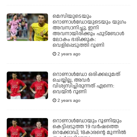
മെസിയുടെയും
റൊണാൾഡോയുടെയും യുഗം
അവസാനിച്ചു, ഇനി
അവനായിരിക്കും ഫുട്ബോൾ
ലോകം ഭരിക്കുക:
വെളിപ്പെടുത്തി റൂണി
2 years ago
റൊണാള്‍ഡോ ഒരിക്കലുമത്
ചെയ്യില്ല, അവര്‍
വിശ്വസിച്ചിരുന്നത് എന്നെ:
വെയ്ന്‍ റൂണി
2 years ago
റൊണാൾഡോയും റൂണിയും
കെട്ടിപ്പടുത്ത 19 വർഷത്തെ
റെക്കോഡ്; 18കാരന്റെ മുന്നിൽ