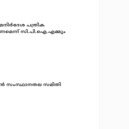
മനിര്‍ദേശ പത്രിക
മെന്ന് സി.പി.ഐ.എമ്മും
കാന്‍ സംസ്ഥാനതല സമിതി