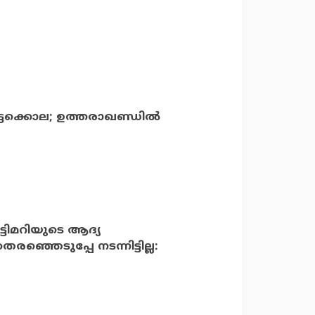
്ടക്കൊല; ഉത്തരാഖണ്ഡിൽ
്ടിമറിയുടെ ആദ്യ
ഞെടുപ്പേ നടന്നിട്ടില്ല: