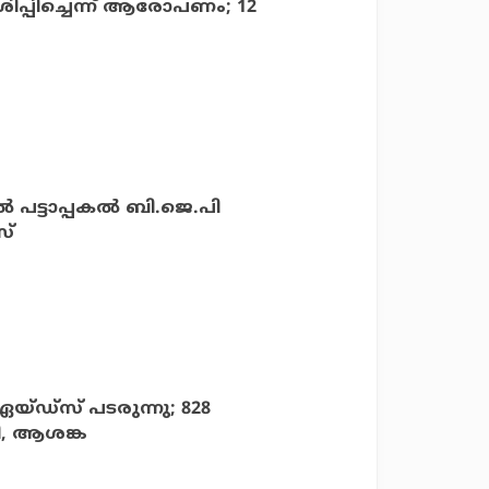
ിപ്പിച്ചെന്ന് ആരോപണം; 12
 പട്ടാപ്പകല്‍ ബി.ജെ.പി
സ്
 ഏയ്ഡ്‌സ് പടരുന്നു; 828
രി, ആശങ്ക