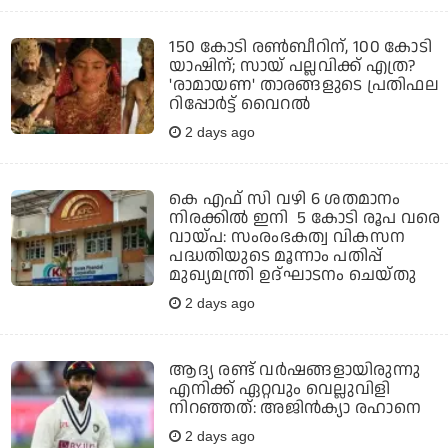
150 കോടി രൺബീറിന്, 100 കോടി
യാഷിന്; സായ് പല്ലവിക്ക് എത്ര?
'രാമായണ' താരങ്ങളുടെ പ്രതിഫല
റിപ്പോർട്ട് വൈറൽ
2 days ago
കെ എഫ് സി വഴി 6 ശതമാനം
നിരക്കിൽ ഇനി 5 കോടി രൂപ വരെ
വായ്പ: സംരംഭകത്വ വികസന
പദ്ധതിയുടെ മൂന്നാം പതിപ്പ്
മുഖ്യമന്ത്രി ഉദ്ഘാടനം ചെയ്തു
2 days ago
ആദ്യ രണ്ട് വര്‍ഷങ്ങളായിരുന്നു
എനിക്ക് ഏറ്റവും വെല്ലുവിളി
നിറഞ്ഞത്: അജിന്‍ക്യാ രഹാനെ
2 days ago