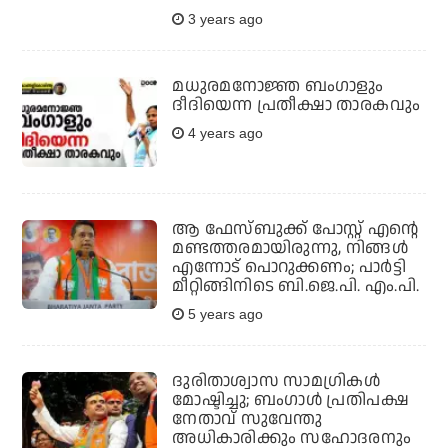
3 years ago
മധുരമനോജ്ഞ ബംഗാളും
ദീദിയെന്ന പ്രതീക്ഷാ താരകവും
4 years ago
ആ ഫേസ്ബുക്ക് പോസ്റ്റ് എന്റെ
മണ്ടത്തരമായിരുന്നു, നിങ്ങള്‍
എന്നോട് പൊറുക്കണം; പാര്‍ട്ടി
മീറ്റിങ്ങിനിടെ ബി.ജെ.പി. എം.പി.
5 years ago
ദുരിതാശ്വാസ സാമഗ്രികള്‍
മോഷ്ടിച്ചു; ബംഗാള്‍ പ്രതിപക്ഷ
നേതാവ് സുവേന്തു
അധികാരിക്കും സഹോദരനും