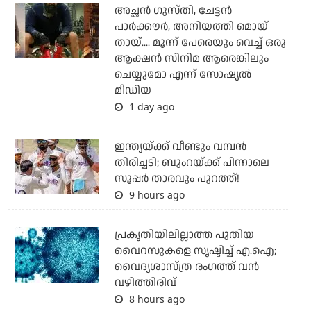
അച്ഛന്‍ ഗുസ്തി, ചേട്ടന്‍
പാര്‍ക്കൗര്‍, അനിയത്തി മൊയ്
തായ്.... മൂന്ന് പേരെയും വെച്ച് ഒരു
ആക്ഷന്‍ സിനിമ ആരെങ്കിലും
ചെയ്യുമോ എന്ന് സോഷ്യല്‍
മീഡിയ
1 day ago
ഇന്ത്യയ്ക്ക് വീണ്ടും വമ്പന്‍
തിരിച്ചടി; ബുംറയ്ക്ക് പിന്നാലെ
സൂപ്പര്‍ താരവും പുറത്ത്!
9 hours ago
പ്രകൃതിയിലില്ലാത്ത പുതിയ
വൈറസുകളെ സൃഷ്ടിച്ച് എ.ഐ;
വൈദ്യശാസ്ത്ര രംഗത്ത് വന്‍
വഴിത്തിരിവ്
8 hours ago