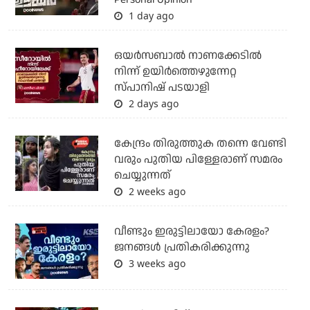
1 day ago
ഒയര്‍സബാൽ നാണക്കേടിൽ
നിന്ന് ഉയിർത്തെഴുന്നേറ്റ
സ്പാനിഷ് പടയാളി
2 days ago
കേന്ദ്രം തിരുത്തുക തന്നെ വേണ്ടി
വരും പുതിയ പിള്ളേരാണ് സമരം
ചെയ്യുന്നത്
2 weeks ago
വീണ്ടും ഇരുട്ടിലായോ കേരളം?
ജനങ്ങൾ പ്രതികരിക്കുന്നു
3 weeks ago