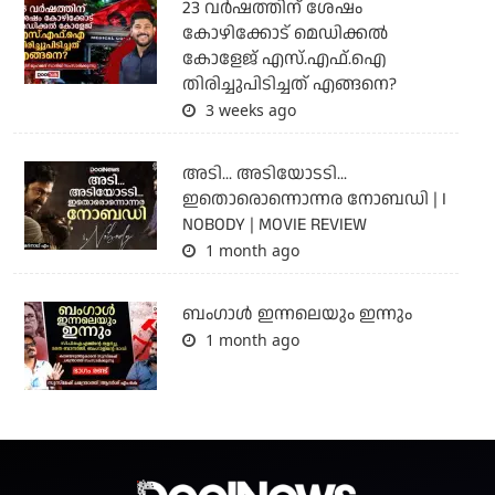
23 വർഷത്തിന് ശേഷം
കോഴിക്കോട് മെഡിക്കൽ
കോളേജ് എസ്.എഫ്.ഐ
തിരിച്ചുപിടിച്ചത് എങ്ങനെ?
3 weeks ago
അടി... അടിയോടടി...
ഇതൊരൊന്നൊന്നര നോബഡി | I
NOBODY | MOVIE REVIEW
1 month ago
ബംഗാള്‍ ഇന്നലെയും ഇന്നും
1 month ago