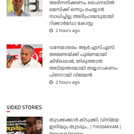
അഭിനന്ദിക്കണം, ഫൈനലില്‍
മെസിക്ക് ഒന്നും ചെയ്യാന്‍
സാധിച്ചില്ല; അഭിപ്രായവുമായി
റിക്കാര്‍ഡോ കോസ്റ്റ
2 hours ago
വന്ദേമാതരം: ആര്‍.എസ്.എസ്
അജണ്ടയ്ക്ക് പൂര്‍ണമായി
കീഴ്‌പ്പെടല്‍, തിരുത്താന്‍
അടിയന്തരമായി തയ്യാറാകണം:
പിണറായി വിജയന്‍
2 hours ago
VIDEO STORIES
തുടക്കക്കാര്‍ കിടുക്കി, വിസ്മയ
ഇനിയും തുടരും... | THUDAKKAM |
Personal Opinion