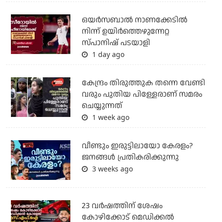
ഒയര്‍സബാൽ നാണക്കേടിൽ
നിന്ന് ഉയിർത്തെഴുന്നേറ്റ
സ്പാനിഷ് പടയാളി
1 day ago
കേന്ദ്രം തിരുത്തുക തന്നെ വേണ്ടി
വരും പുതിയ പിള്ളേരാണ് സമരം
ചെയ്യുന്നത്
1 week ago
വീണ്ടും ഇരുട്ടിലായോ കേരളം?
ജനങ്ങൾ പ്രതികരിക്കുന്നു
3 weeks ago
23 വർഷത്തിന് ശേഷം
കോഴിക്കോട് മെഡിക്കൽ