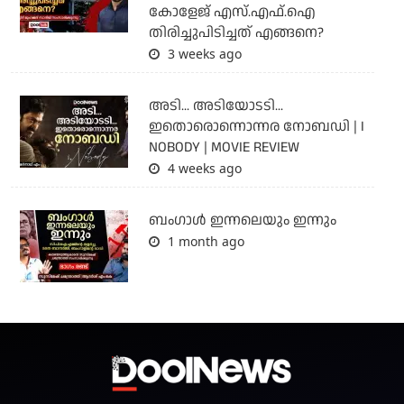
കോളേജ് എസ്.എഫ്.ഐ
തിരിച്ചുപിടിച്ചത് എങ്ങനെ?
3 weeks ago
അടി... അടിയോടടി...
ഇതൊരൊന്നൊന്നര നോബഡി | I
NOBODY | MOVIE REVIEW
4 weeks ago
ബംഗാള്‍ ഇന്നലെയും ഇന്നും
1 month ago