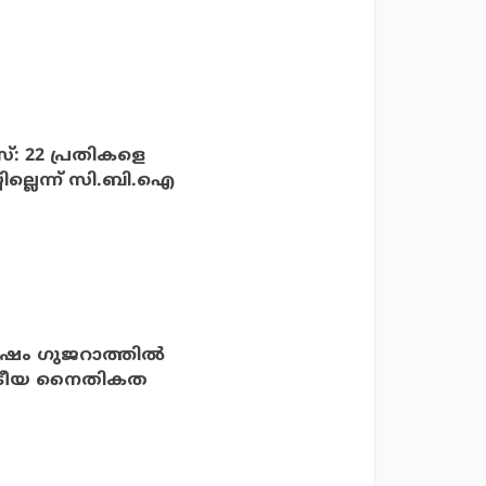
സ്: 22 പ്രതികളെ
ില്ലെന്ന് സി.ബി.ഐ
‍ഷം ഗുജറാത്തില്‍
്ട്രീയ നൈതികത