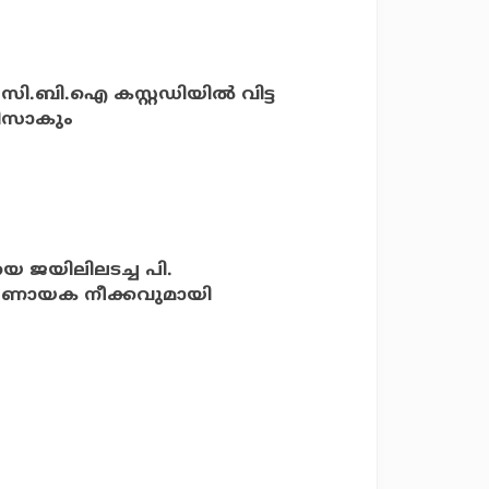
സി.ബി.ഐ കസ്റ്റഡിയില്‍ വിട്ട
റിസാകും
െ ജയിലിലടച്ച പി.
നിര്‍ണായക നീക്കവുമായി