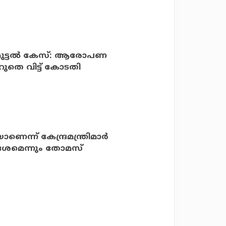
റുമുട്ടല്‍ കേസ്: ആരോപണ
തെ വിട്ട് കോടതി
് കേന്ദ്രമന്ത്രിമാര്‍
േശമെന്നും തോമസ്