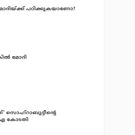
മോദിയ്ക്ക് പഠിക്കുകയാണോ?
കില്‍ മോദി
' സൊഹ്‌റാബുദ്ദീന്റെ
ി.ഐ കോടതി