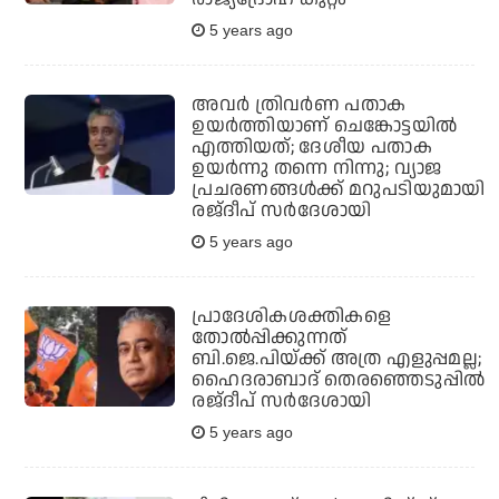
5 years ago
അവർ ത്രിവർണ പതാക
ഉയർത്തിയാണ് ചെങ്കോട്ടയിൽ
എത്തിയത്; ദേശീയ പതാക
ഉയർന്നു തന്നെ നിന്നു; വ്യാജ
പ്രചരണങ്ങൾക്ക് മറുപടിയുമായി
രജ്ദീപ് സർദേശായി
5 years ago
പ്രാദേശികശക്തികളെ
തോല്‍പ്പിക്കുന്നത്
ബി.ജെ.പിയ്ക്ക് അത്ര എളുപ്പമല്ല;
ഹൈദരാബാദ് തെരഞ്ഞെടുപ്പില്‍
രജ്ദീപ് സര്‍ദേശായി
5 years ago