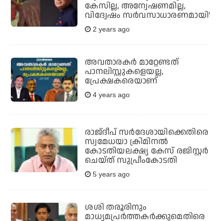
കേസില്ല, അന്വേഷണമില്ല,
വിദ്വേഷം സര്‍വസാധാരണമായി'
2 years ago
അവതാരകർ മാറ്റേണ്ടത്
പാനലിസ്റ്റുകളെയല്ല,
പ്രേക്ഷകരെയാണ്
4 years ago
രാജ്ദീപ് സര്‍ദേശായിക്കെതിരെ
സ്വമേധയാ ക്രിമിനല്‍
കോടതിയലക്ഷ്യ കേസ് രജിസ്റ്റര്‍
ചെയ്ത് സുപ്രീംകോടതി
5 years ago
ശശി തരൂരിനും
മാധ്യമപ്രര്‍ത്തകര്‍ക്കുമെതിരെ