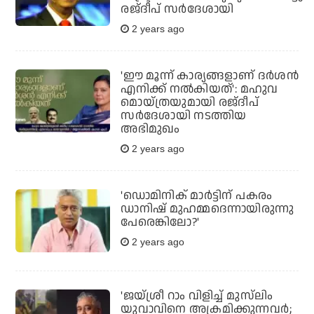
രജ്ദീപ് സർദേശായി
2 years ago
'ഈ മൂന്ന് കാര്യങ്ങളാണ് ദര്‍ശന്‍
എനിക്ക് നല്‍കിയത്': മഹുവ
മൊയ്ത്രയുമായി രജ്ദീപ്
സര്‍ദേശായി നടത്തിയ
അഭിമുഖം
2 years ago
'ഡൊമിനിക് മാർട്ടിന് പകരം
ഡാനിഷ് മുഹമ്മദെന്നായിരുന്നു
പേരെങ്കിലോ?'
2 years ago
'ജയ്ശ്രീ റാം വിളിച്ച് മുസ്‌ലിം
യുവാവിനെ അക്രമിക്കുന്നവര്‍;