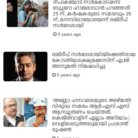
ദീപികയോട് നാര്‍കോടിക്സ്
ബ്യൂറോ ഹാജരാവാന്‍ പറഞ്ഞത്
25 ന്, കര്‍ഷകരുടെ സമരവും 25
ന്; മനസിലായോയെന്ന് രജ്ദീപ്
സര്‍ദേശായി
5 years ago
രജ്ദീപ് സര്‍ദേശായിയ്‌ക്കെതിരായ
കോടതിയലക്ഷ്യക്കേസിന് എ.ജി
അനുമതി നിഷേധിച്ചു
5 years ago
'അണ്ണാ ഹസാരെയുടെ അഴിമതി
വിരുദ്ധ സമരം ആര്‍.എസ്.എസ്
ആസൂത്രണം ചെയ്തത്,
കെജ്‌രിവാളിന് എല്ലാം അറിയാം';
വെളിപ്പെടുത്തലുമായി പ്രശാന്ത്
ഭൂഷണ്‍