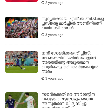
2 years ago
തുല്യതക്കായി എല്‍.ജി.ബി.ടി.ക്യു
പ്ലസിന്റെ മാര്‍ച്ചില്‍ അണിനിരന്ന്
പതിനായിരങ്ങള്‍
3 years ago
ഇനി ഗോളടിക്കരുത് പ്ലീസ്;
ലോകകപ്പിനിടയിൽ പോളണ്ട്
താരത്തിന്റെ അഭ്യർത്ഥന
വെളിപ്പെടുത്തി അർജന്റൈൻ
താരം
3 years ago
സൗദിക്കെതിരെ അർജന്റീന
പരാജയപ്പെട്ടപ്പോഴും ഞാൻ
അതുതന്നെ വിശ്വസിച്ചു: