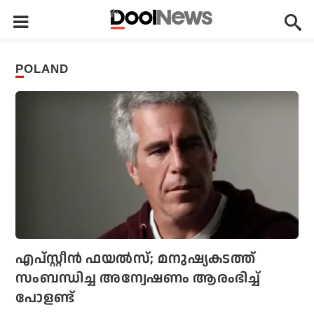
POLAND
എപ്‌സ്റ്റീന്‍ ഫയല്‍സ്; മനുഷ്യകടത്ത്
സംബന്ധിച്ച അന്വേഷണം ആരംഭിച്ച്
പോളണ്ട്