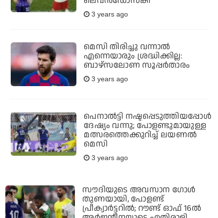
ലെവൻഡോസ്‌കി
3 years ago
മെസി തിരിച്ചു വന്നാല്‍
എന്നെയാരും ശ്രദ്ധിക്കില്ല:
ബാഴ്‌സലോണ സൂപ്പര്‍താരം
3 years ago
പെനാൽട്ടി നഷ്ടപ്പെടുത്തിയപ്പോൾ
ദേഷ്യം വന്നു; പോളണ്ടുമായുള്ള
മത്സരത്തെക്കുറിച്ച് ലയണൽ
മെസി
3 years ago
സൗദിയുടെ അവസാന ഗോള്‍
തുണയായി, പോളണ്ട്
പ്രീക്വാര്‍ട്ടറില്‍; റൗണ്ട് ഓഫ് 16ല്‍
അര്‍ജന്റീനയുടെ എതിരാളി