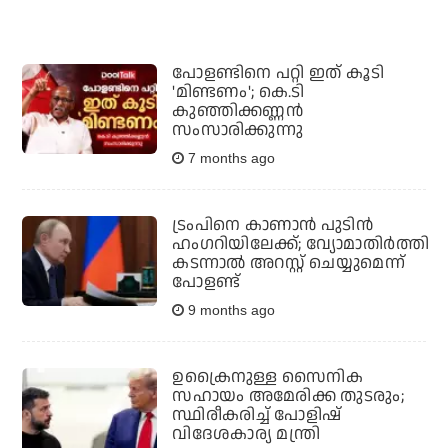
പോളണ്ടിനെ പറ്റി ഇത് കൂടി
'മിണ്ടണം'; കെ.ടി
കുഞ്ഞിക്കണ്ണൻ
സംസാരിക്കുന്നു
7 months ago
ട്രംപിനെ കാണാൻ പുടിൻ
ഹംഗറിയിലേക്ക്; വ്യോമാതിർത്തി
കടന്നാൽ അറസ്റ്റ് ചെയ്യുമെന്ന്
പോളണ്ട്
9 months ago
ഉക്രൈനുള്ള സൈനിക
സഹായം അമേരിക്ക തുടരും;
സ്ഥിരീകരിച്ച് പോളിഷ്
വിദേശകാര്യ മന്ത്രി