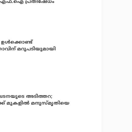
വൈ.എഫ്.ഐ പ്രതിഷേധം
ള്‍ക്കൊണ്ട്
ാവിന് മറുപടിയുമായി
ടനയുടെ അടിത്തറ;
് മുകളില്‍ മനുസ്മൃതിയെ