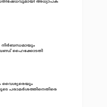
പ്രതിഷേധവുമായി അധ്യാപക
 നിർബന്ധമായും
ാർഖണ്ഡ് ഹൈക്കോടതി
ും വൈശ്യരെയും
രിയുടെ പരാമർശത്തിനെതിരെ