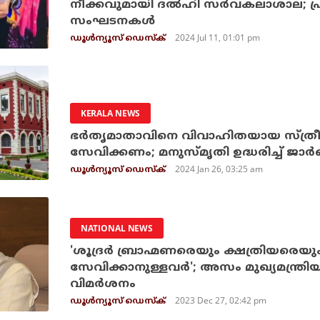
നീക്കവുമായി ദല്‍ഹി സർവകലാശാല; 
സംഘടനകള്‍
2024 Jul 11, 01:01 pm
ഡൂള്‍ന്യൂസ് ഡെസ്‌ക്
KERALA NEWS
ഭർതൃമാതാവിനെ വിവാഹിതയായ സ്ത്രീ
സേവിക്കണം; മനുസ്മൃതി ഉദ്ധരിച്ച് ജ
2024 Jan 26, 03:25 am
ഡൂള്‍ന്യൂസ് ഡെസ്‌ക്
NATIONAL NEWS
'ശൂദ്രർ ബ്രാഹ്മണരെയും ക്ഷത്രിയരെയ
സേവിക്കാനുള്ളവർ'; അസം മുഖ്യമന്ത്
വിമർശനം
2023 Dec 27, 02:42 pm
ഡൂള്‍ന്യൂസ് ഡെസ്‌ക്