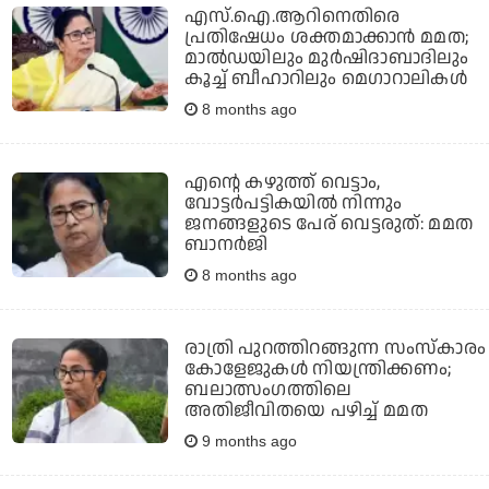
എസ്.ഐ.ആറിനെതിരെ
പ്രതിഷേധം ശക്തമാക്കാന്‍ മമത;
മാല്‍ഡയിലും മുര്‍ഷിദാബാദിലും
കൂച്ച് ബീഹാറിലും മെഗാറാലികള്‍
8 months ago
എന്റെ കഴുത്ത് വെട്ടാം,
വോട്ടർപട്ടികയിൽ നിന്നും
ജനങ്ങളുടെ പേര് വെട്ടരുത്: മമത
ബാനർജി
8 months ago
രാത്രി പുറത്തിറങ്ങുന്ന സംസ്കാരം
കോളേജുകൾ നിയന്ത്രിക്കണം;
ബലാത്സംഗത്തിലെ
അതിജീവിതയെ പഴിച്ച് മമത
9 months ago