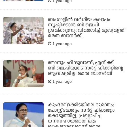
1 year ago
ബംഗാളിൽ വർഗീയ കലാപം
സൃഷ്ടിക്കാൻ ബി.ജെ.പി
ശ്രമിക്കുന്നു: വിമർശിച്ച് മുഖ്യമന്ത്രി
മമത ബാനർജി
1 year ago
ഞാനും ഹിന്ദുവാണ്; എനിക്ക്
ബി.ജെ.പിയുടെ സര്‍ട്ടിഫിക്കറ്റിന്റെ
ആവശ്യമില്ല: മമത ബാനര്‍ജി
1 year ago
കുംഭമേളക്കിടയിലെ ദുരന്തം;
പോസ്റ്റ്മോര്‍ട്ടം സര്‍ട്ടിഫിക്കറ്റോ
കൊടുത്തില്ല, പ്രഖ്യാപിച്ച
ധനസഹായമെങ്കിലും
കൈമാറണമെന്ന് മമത