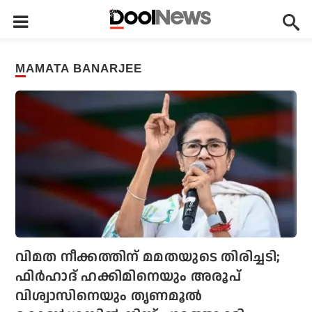
MAMATA BANARJEE
വിമത നീക്കത്തിന് മമതയുടെ തിരിച്ചടി;
ഫിര്‍ഹാദ് ഹക്കിമിനെയും അരൂപ്
വിശ്വാസിനെയും തൃണമൂല്‍