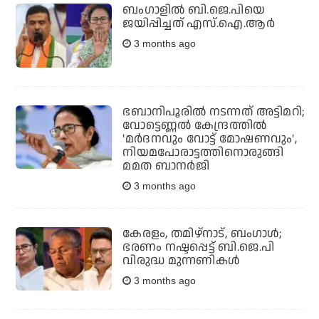
ബംഗാളില്‍ ബി.ജെ.പിയെ
ജയിപ്പിച്ചത് എസ്.ഐ.ആര്‍
3 months ago
ഭബാനിപൂരില്‍ നടന്നത് അട്ടിമറി;
വോട്ടെണ്ണല്‍ കേന്ദ്രത്തില്‍
'മര്‍ദനവും വോട്ട് മോഷണവും',
നിയമപോരാട്ടത്തിനൊരുങ്ങി
മമത ബാനര്‍ജി
3 months ago
കേരളം, തമിഴ്‌നാട്, ബംഗാള്‍;
ഭരണം നഷ്ടപ്പെട്ട് ബി.ജെ.പി
വിരുദ്ധ മുന്നണികള്‍
3 months ago