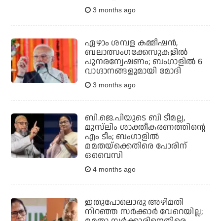
3 months ago
ഏഴാം ശമ്പള കമ്മീഷന്‍,
ബലാത്സംഗക്കേസുകളില്‍
പുനരന്വേഷണം; ബംഗാളില്‍ 6
വാഗ്ദാനങ്ങളുമായി മോദി
3 months ago
ബി.ജെ.പിയുടെ ബി ടീമല്ല,
മുസ്‌ലിം ശാക്തീകരണത്തിന്റെ
എം ടീം; ബംഗാളില്‍
മമതയ്‌ക്കെതിരെ പോരിന്
ഒവൈസി
4 months ago
ഇതുപോലൊരു അഴിമതി
നിറഞ്ഞ സര്‍ക്കാര്‍ വേറെയില്ല;