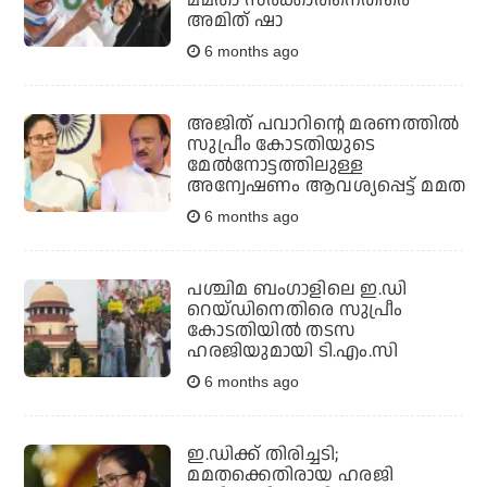
മമതാ സര്‍ക്കാരിനെതിരെ
അമിത് ഷാ
6 months ago
അജിത് പവാറിന്റെ മരണത്തിൽ
സുപ്രീം കോടതിയുടെ
മേൽനോട്ടത്തിലുള്ള
അന്വേഷണം ആവശ്യപ്പെട്ട് മമത
6 months ago
പശ്ചിമ ബംഗാളിലെ ഇ.ഡി
റെയ്‌ഡിനെതിരെ സുപ്രീം
കോടതിയിൽ തടസ
ഹരജിയുമായി ടി.എം.സി
6 months ago
ഇ.ഡിക്ക് തിരിച്ചടി;
മമതക്കെതിരായ ഹരജി