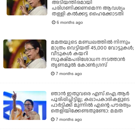
അടിയന്തിരമായി
പരിഗണിക്കണമെന്ന ആവശ്യം
തള്ളി കല്‍ക്കട്ട ഹൈക്കോടതി
6 months ago
മമതയുടെ മണ്ഡലത്തില്‍ നിന്നും
മാത്രം വെട്ടിയത് 45,000 വോട്ടുകള്‍;
വീടുകള്‍ കയറി
സൂക്ഷ്മപരിശോധന നടത്താന്‍
തൃണമൂല്‍ കോണ്‍ഗ്രസ്
7 months ago
ഞാൻ ഇതുവരെ എസ്.ഐ.ആർ
പൂരിപ്പിച്ചിട്ടില്ല; കലാപകാരികളുടെ
പാർട്ടിക്ക് മുന്നിൽ എന്റെ പൗരത്വം
തെളിയിക്കേണ്ടതുണ്ടോ: മമത
7 months ago