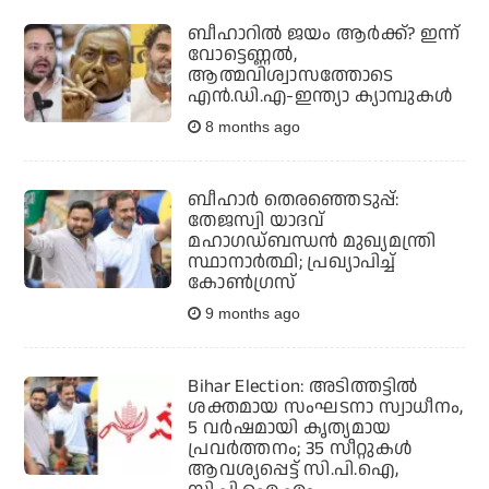
ബീഹാറില്‍ ജയം ആര്‍ക്ക്? ഇന്ന്
വോട്ടെണ്ണല്‍,
ആത്മവിശ്വാസത്തോടെ
എന്‍.ഡി.എ-ഇന്ത്യാ ക്യാമ്പുകള്‍
8 months ago
ബീഹാര്‍ തെരഞ്ഞെടുപ്പ്:
തേജസ്വി യാദവ്
മഹാഗഡ്ബന്ധന്‍ മുഖ്യമന്ത്രി
സ്ഥാനാര്‍ത്ഥി; പ്രഖ്യാപിച്ച്
കോണ്‍ഗ്രസ്
9 months ago
Bihar Election: അടിത്തട്ടില്‍
ശക്തമായ സംഘടനാ സ്വാധീനം,
5 വര്‍ഷമായി കൃത്യമായ
പ്രവര്‍ത്തനം; 35 സീറ്റുകള്‍
ആവശ്യപ്പെട്ട് സി.പി.ഐ,