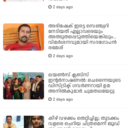
2 days ago
അഭിഷേക് ഇരട്ട സെഞ്ച്വറി
നേടിയത് എല്ലാവരെയും
അത്ഭുതപ്പെടുത്തിയെങ്കിലും...
വിമര്‍ശനവുമായി സദഗോപന്‍
രമേശ്
2 days ago
ലയണ്‍സ് ക്ലബ്‌സ്
ഇന്റര്‍നാഷണല്‍: ചെന്നൈയുടെ
ഡിസ്ട്രിക്ട് ഗവര്‍ണറായി ഉമ
അനില്‍കുമാര്‍ ചുമതലയേറ്റു
2 days ago
കീഴ് വഴക്കം തെറ്റിച്ചില്ല; തുടക്കം
വളരെ ചെറിയ ചിത്രമെന്ന് ജൂഡ്