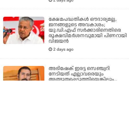
ക്ഷേമപദ്ധതികള്‍ ഔദാര്യമല്ല,
ജനങ്ങളുടെ അവകാശം;
യു.ഡി.എഫ് സര്‍ക്കാരിനെതിരെ
രൂക്ഷവിമര്‍ശനവുമായി പിണറായി
വിജയന്‍
2 days ago
അഭിഷേക് ഇരട്ട സെഞ്ച്വറി
നേടിയത് എല്ലാവരെയും
അത്ഭുതപ്പെടുത്തിയെങ്കിലും...
വിമര്‍ശനവുമായി സദഗോപന്‍
രമേശ്
2 days ago
ലയണ്‍സ് ക്ലബ്‌സ്
ഇന്റര്‍നാഷണല്‍: ചെന്നൈയുടെ
ഡിസ്ട്രിക്ട് ഗവര്‍ണറായി ഉമ