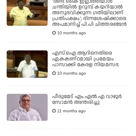
'രണ്ട് കൈ ഇല്ലാത്തയാൾ
ചന്തിയിൽ ഉറുമ്പ് കയറിയാൽ
അനുഭവിക്കുന്ന ഗതിയിലാണ്
പ്രതിപക്ഷം'; ഭിന്നശേഷിക്കാരെ
അപമാനിച്ച് പി.പി ചിത്തരഞ്ജൻ
10 months ago
എസ്.ഐ.ആറിനെതിരെ
ഏകകണ്ഠമായി പ്രമേയം
പാസാക്കി കേരള നിയമസഭ
10 months ago
പീരുമേട് എം.എൽ.എ വാഴൂർ
സോമൻ അന്തരിച്ചു
11 months ago