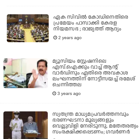
ഏക സിവില്‍ കോഡിനെതിരെ
പ്രമേയം പാസാക്കി കേരള
നിയമസഭ ; രാജ്യത്ത് ആദ്യം
2 years ago
മ്യൂസിയം സ്റ്റേഷനിലെ
എസ്.ഐക്കും വാച്ച് ആന്റ്
വാർഡിനും എതിരെ അവകാശ
ലംഘനത്തിന് നോട്ടീസയച്ച് രമേശ്
ചെന്നിത്തല
3 years ago
സ്വതന്ത്ര മാധ്യമപ്രവര്‍ത്തനവും
ഭരണഘടനാ മൂല്യങ്ങളും
വെല്ലുവിളി നേരിടുന്നു, മതേതരത്വം
സംരക്ഷിക്കപ്പെടണം; ഗവര്‍ണര്‍