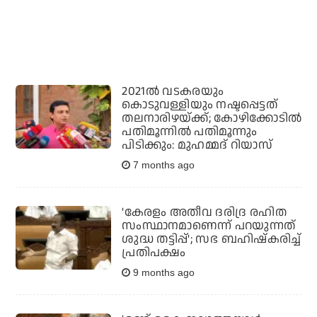
2021ൽ വടകരയും
കൊടുവള്ളിയും നഷ്ടപ്പെട്ടത്
തലനാരിഴയ്ക്ക്; കോഴിക്കോടിൽ
പതിമൂന്നിൽ പതിമൂന്നും
പിടിക്കും: മുഹമ്മദ് റിയാസ്
7 months ago
'കേരളം അതീവ ദരിദ്ര രഹിത
സംസ്ഥാനമാണെന്ന് പറയുന്നത്
ശുദ്ധ തട്ടിപ്പ്'; സഭ ബഹിഷ്കരിച്ച്
പ്രതിപക്ഷം
9 months ago