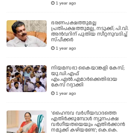
1 year ago
ഭരണപക്ഷത്തുമല്ല
പ്രതിപക്ഷത്തുമല്ല, നടുക്ക്; പി.വി.
അന്‍വറിന് പുതിയ സീറ്റനുവദിച്ച്
സ്പീക്കര്‍
1 year ago
നിയമസഭാ കൈയാങ്കളി കേസ്;
യു.ഡി.എഫ്
എം.എല്‍.എമാര്‍ക്കെതിരായ
കേസ് റദ്ദാക്കി
1 year ago
'ഹൈന്ദവ വർഗീയവാദത്തെ
എതിർക്കുമ്പോൾ ന്യൂനപക്ഷ
വർഗീയതയെയും എതിർക്കാൻ
നമുക്ക് കഴിയണ്ടേ'; കെ.കെ.