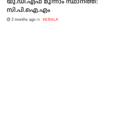
യു.ഡി.എഫ് മൂന്നാം സ്ഥാനത്ത്:
സി.പി.ഐ.എം
3 months ago
KERALA