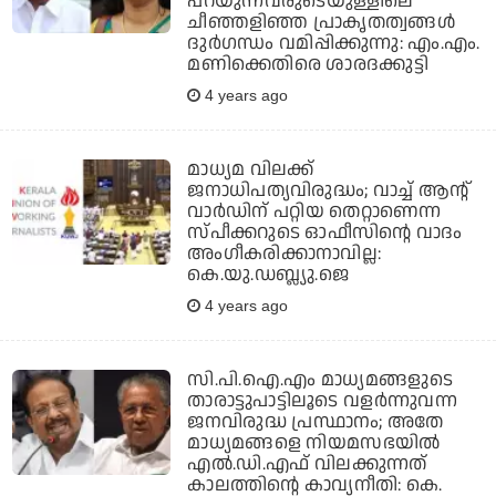
പറയുന്നവരുടെയുള്ളിലെ
ചീഞ്ഞളിഞ്ഞ പ്രാകൃതത്വങ്ങള്‍
ദുര്‍ഗന്ധം വമിപ്പിക്കുന്നു: എം.എം.
മണിക്കെതിരെ ശാരദക്കുട്ടി
4 years ago
മാധ്യമ വിലക്ക്
ജനാധിപത്യവിരുദ്ധം; വാച്ച് ആന്റ്
വാര്‍ഡിന് പറ്റിയ തെറ്റാണെന്ന
സ്പീക്കറുടെ ഓഫീസിന്റെ വാദം
അംഗീകരിക്കാനാവില്ല:
കെ.യു.ഡബ്ല്യു.ജെ
4 years ago
സി.പി.ഐ.എം മാധ്യമങ്ങളുടെ
താരാട്ടുപാട്ടിലൂടെ വളര്‍ന്നുവന്ന
ജനവിരുദ്ധ പ്രസ്ഥാനം; അതേ
മാധ്യമങ്ങളെ നിയമസഭയില്‍
എല്‍.ഡി.എഫ് വിലക്കുന്നത്
കാലത്തിന്റെ കാവ്യനീതി: കെ.