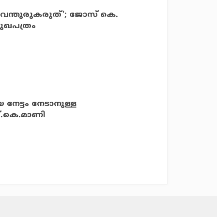
 വെന്തുരുകരുത്'; ജോസ് കെ.
മുഖപത്രം
ീയ നേട്ടം നേടാനുള്ള
.കെ.മാണി