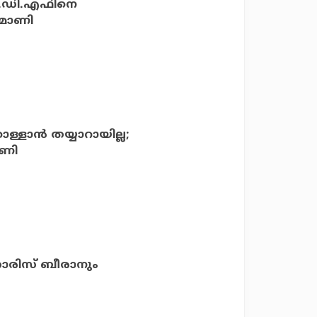
്‍.ഡി.എഫിനെ
 മാണി
്ളാന്‍ തയ്യാറായില്ല;
ാണി
ഹാരിസ് ബീരാനും