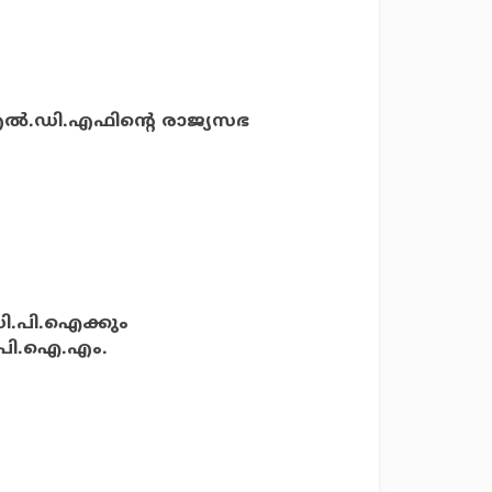
ല്‍.ഡി.എഫിന്റെ രാജ്യസഭ
സി.പി.ഐക്കും
ി.പി.ഐ.എം.