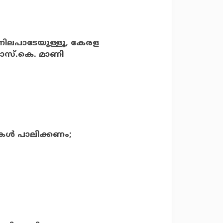
 നിലപാടേയുള്ളൂ, കേരള
ോസ്.കെ. മാണി
ള്‍ പാലിക്കണം;