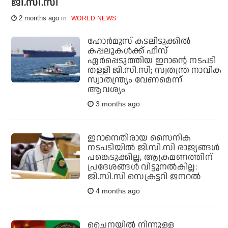
ജി.സി.സി
2 months ago
WORLD NEWS
ഹോര്‍മുസ് കടലിടുക്കില്‍
കപ്പലുകള്‍ക്ക് ഫീസ്
ഏര്‍പ്പെടുത്തിയ ഇറാന്റെ നടപടി
തള്ളി ജി.സി.സി; സ്വതന്ത്ര നാവിക
സ്വാതന്ത്ര്യം വേണമെന്ന്
ആവശ്യം
3 months ago
ഇറാനെതിരായ സൈനിക
നടപടിയിൽ ജി.സി.സി രാജ്യങ്ങൾ
പങ്കെടുക്കില്ല, ആക്രമണത്തിന്
പ്രദേശങ്ങൾ വിട്ടുനൽകില്ല:
ജി.സി.സി സെക്രട്ടറി ജനറൽ
4 months ago
ചൈനയില്‍ നിന്നുള്ള