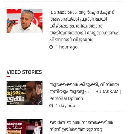
വന്ദേമാതരം: ആര്‍.എസ്.എസ്
അജണ്ടയ്ക്ക് പൂര്‍ണമായി
കീഴ്‌പ്പെടല്‍, തിരുത്താന്‍
അടിയന്തരമായി തയ്യാറാകണം:
പിണറായി വിജയന്‍
1 hour ago
VIDEO STORIES
തുടക്കക്കാര്‍ കിടുക്കി, വിസ്മയ
ഇനിയും തുടരും... | THUDAKKAM |
Personal Opinion
1 day ago
ഒയര്‍സബാൽ നാണക്കേടിൽ
നിന്ന് ഉയിർത്തെഴുന്നേറ്റ