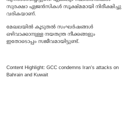
സുരക്ഷാ ഏജൻസികൾ സൂക്ഷ്മമായി നിരീക്ഷിച്ചു
വരികയാണ്.
മേഖലയിൽ കൂടുതൽ സംഘർഷങ്ങൾ
ഒഴിവാക്കാനുള്ള നയതന്ത്ര നീക്കങ്ങളും
ഇതോടൊപ്പം സജീവമായിട്ടുണ്ട്.
Content Highlight: GCC condemns Iran’s attacks on
Bahrain and Kuwait