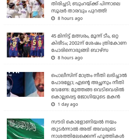
തിരിച്ചടി; ബുംറയ്ക്ക് പിന്നാലെ
സൂപ്പര്‍ താരവും പുറത്ത്!
8 hours ago
45 മിനിട്ട് മത്സരം, മൂന്ന് ടീം, ഒറ്റ
കിരീടം; 2002ന് ശേഷം ത്രികോണ
പോരിനൊരുങ്ങി ബാഴ്‌സ
8 hours ago
പൊലീസിന് മാത്രം നീതി ലഭിച്ചാല്‍
പോരല്ലോ; എന്റെ അച്ഛനും നീതി
വേണ്ടേ: മുത്തങ്ങ വെടിവെപ്പില്‍
കൊല്ലപ്പെട്ട ജോഗിയുടെ മകന്‍
1 day ago
സൗദി കൊളോണിയല്‍ നയം
തുടര്‍ന്നാല്‍ അത് അവരുടെ
നാശത്തിലേക്കെന്ന് ഹൂത്തികള്‍