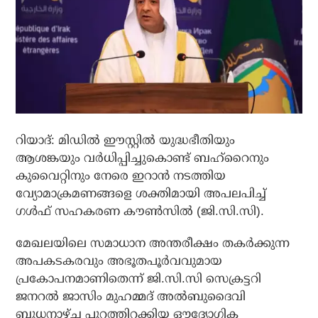
റിയാദ്: മിഡിൽ ഈസ്റ്റിൽ യുദ്ധഭീതിയും
ആശങ്കയും വർധിപ്പിച്ചുകൊണ്ട് ബഹ്‌റൈനും
കുവൈറ്റിനും നേരെ ഇറാൻ നടത്തിയ
വ്യോമാക്രമണങ്ങളെ ശക്തിമായി അപലപിച്ച്
ഗൾഫ് സഹകരണ കൗൺസിൽ (ജി.സി.സി).
മേഖലയിലെ സമാധാന അന്തരീക്ഷം തകർക്കുന്ന
അപകടകരവും അഭൂതപൂർവവുമായ
പ്രകോപനമാണിതെന്ന് ജി.സി.സി സെക്രട്ടറി
ജനറൽ ജാസിം മുഹമ്മദ് അൽബുദൈവി
ബുധനാഴ്ച പുറത്തിറക്കിയ ഔദ്യോഗിക