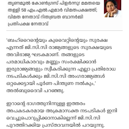
തൃണമൂൽ കോൺഗ്രസ് പിളർന്നു! മമതയെ
തള്ളി 58 എം.എൽ.എമാർ വിമതപക്ഷത്ത്;
വിമത നേതാവ് റിതബ്രത ബാനർജി
പ്രതിപക്ഷ നേതാവ്
‘ബഹ്‌റൈന്റെയും കുവൈറ്റിന്റെയും സുരക്ഷ
എന്നത് ജി.സി.സി രാജ്യങ്ങളുടെ സുരക്ഷയുടെ
അവിഭാജ്യ ഘടകമാണ്. തങ്ങളുടെ
പരമാധികാരവും മണ്ണും സംരക്ഷിക്കാൻ
ഇരുരാജ്യങ്ങളും സ്വീകരിക്കുന്ന എല്ലാ പ്രതിരോധ
നടപടികൾക്കും ജി.സി.സി അംഗരാജ്യങ്ങൾ
ഒറ്റക്കെട്ടായി പൂർണ പിന്തുണ നൽകും,’
അൽബുദൈവി പറഞ്ഞു.
ഇറാന്റെ ഭാഗത്തുനിന്നുള്ള ഇത്തരം
അപകടകരമായ അക്രമാസക്ത നടപടികൾ ഇനി
വെച്ചുപൊറുപ്പിക്കാനാകില്ലെന്ന് ജി.സി.സി
പുറത്തിറക്കിയ പ്രസ്താവനയിൽ പറയുന്നു.