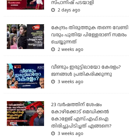
സ്പാനിഷ് പടയാളി
2 days ago
കേന്ദ്രം തിരുത്തുക തന്നെ വേണ്ടി
വരും പുതിയ പിള്ളേരാണ് സമരം
ചെയ്യുന്നത്
2 weeks ago
വീണ്ടും ഇരുട്ടിലായോ കേരളം?
ജനങ്ങൾ പ്രതികരിക്കുന്നു
3 weeks ago
23 വർഷത്തിന് ശേഷം
കോഴിക്കോട് മെഡിക്കൽ
കോളേജ് എസ്.എഫ്.ഐ
തിരിച്ചുപിടിച്ചത് എങ്ങനെ?
3 weeks ago