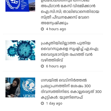
ഉപരോധത്തിനും പിന്നാലെ
അഫ്ഗാന്‍ കേസ് വിഭജിക്കാന്‍
ഐ.സി.സി; താലിബാനെതിരായ
സ്ത്രീ പീഡനക്കേസ് വേറെ
അന്വേഷിക്കും
4 hours ago
പ്രകൃതിയിലില്ലാത്ത പുതിയ
വൈറസുകളെ സൃഷ്ടിച്ച് എ.ഐ;
വൈദ്യശാസ്ത്ര രംഗത്ത് വന്‍
വഴിത്തിരിവ്
6 hours ago
ഗസയില്‍ വെടിനിര്‍ത്തല്‍
പ്രഖ്യാപനത്തിന് ശേഷം 300
ദിവസത്തിനിടെ കൊല്ലപ്പെട്ടത് 300
കുട്ടികള്‍: യുണിസെഫ്
1 day ago