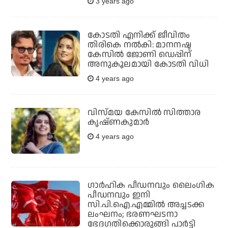
3 years ago
കോടതി എനിക്ക് ജീവിതം
തിരികെ നല്‍കി: മാനനഷ്ട
കേസില്‍ ജോണി ഡെപ്പിന്
അനുകൂലമായി കോടതി വിധി
4 years ago
വിസ്മയ കേസില്‍ സിത്താര
കൃഷ്ണകുമാര്‍
4 years ago
ഗാര്‍ഹിക പീഡനവും ലൈംഗിക
പീഡനവും ഇനി
സി.പി.ഐ.എമ്മില്‍ അച്ചടക്ക
ലംഘനം; ഭരണഘടനാ
ഭേദഗതിക്കൊരുങ്ങി പാര്‍ട്ടി