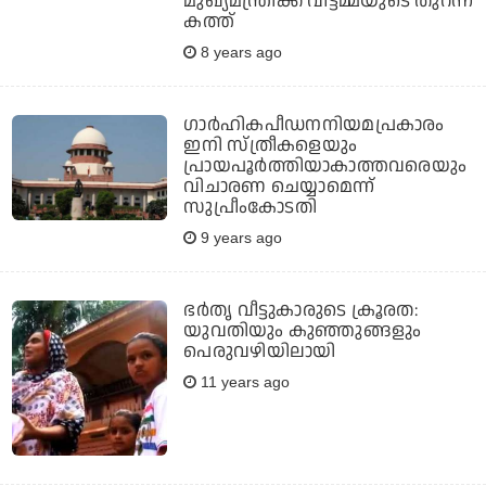
മുഖ്യമന്ത്രിക്ക് വീട്ടമ്മയുടെ തുറന്ന
കത്ത്
8 years ago
ഗാര്‍ഹികപീഡനനിയമപ്രകാരം
ഇനി സ്ത്രീകളെയും
പ്രായപൂര്‍ത്തിയാകാത്തവരെയും
വിചാരണ ചെയ്യാമെന്ന്
സുപ്രീംകോടതി
9 years ago
ഭര്‍തൃ വീട്ടുകാരുടെ ക്രൂരത:
യുവതിയും കുഞ്ഞുങ്ങളും
പെരുവഴിയിലായി
11 years ago