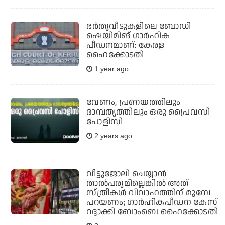
ഭര്‍തൃവീടുകളിലെ ബോഡി
ഷെയിമിങ് ഗാര്‍ഹിക
പീഡനമാണ്: കേരള
ഹൈക്കോടതി
1 year ago
വേണം, പ്രണയത്തിലും
ദാമ്പത്യത്തിലും ഒരു പ്രൈവസി
പോളിസി
2 years ago
വീട്ടുജോലി ചെയ്യാന്‍
താല്‍പര്യമില്ലെങ്കില്‍ അത്
സ്ത്രീകള്‍ വിവാഹത്തിന് മുമ്പേ
പറയണം; ഗാര്‍ഹികപീഡന കേസ്
റദ്ദാക്കി ബോംബെ ഹൈക്കോടതി