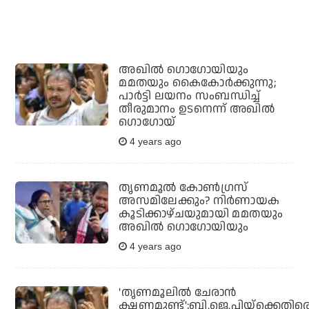
അഖില്‍ ഗൊഗോയിയും
മമതയും കൈകോര്‍ക്കുന്നു;
പാര്‍ട്ടി ലയനം സംബന്ധിച്ച്
തീരുമാനം ഉടനെന്ന് അഖില്‍
ഗൊഗോയ്
4 years ago
തൃണമൂല്‍ കോണ്‍ഗ്രസ്
അസമിലേക്കും? നിര്‍ണായക
കൂടിക്കാഴ്ചയുമായി മമതയും
അഖില്‍ ഗൊഗോയിയും
4 years ago
'തൃണമൂലില്‍ ചേരാന്‍
ക്ഷണമുണ്ട്';ബി.ജെ.പിയ്‌ക്കെതിര