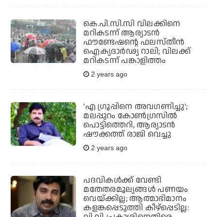
കെ.പി.സി.സി വിലക്കിനെ
മറികടന്ന് ആര്യാടൻ
ഫൗണ്ടേഷന്റെ ഫലസ്തീൻ
ഐക്യദാർഢ്യ റാലി; വിലക്ക്
മറികടന്ന് പങ്കാളിത്തം
2 years ago
'എ ഗ്രൂപ്പിനെ അവഗണിച്ചു';
മലപ്പുറം കോൺഗ്രസിൽ
പൊട്ടിത്തെറി, ആര്യാടൻ
ഷൗക്കത്ത് രാജി വെച്ചു
2 years ago
പദവികള്‍ക്ക് വേണ്ടി
മതേതരമൂല്യങ്ങള്‍ പണയം
വെയ്ക്കില്ല; ആത്മാഭിമാനം
കളങ്കപ്പെടുത്തി കീഴ്‌പ്പെടില്ല: