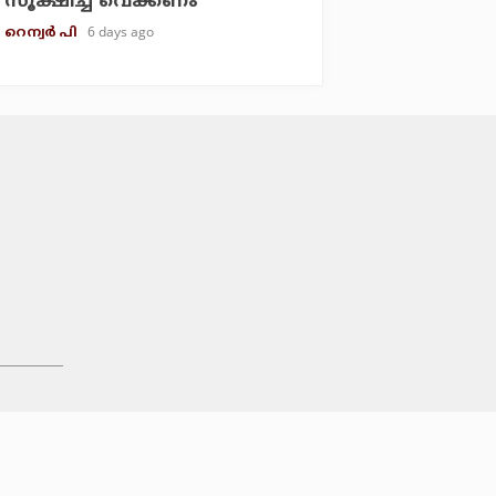
സൂക്ഷിച്ച് വെക്കണം
6 days ago
റെന്വര്‍ പി