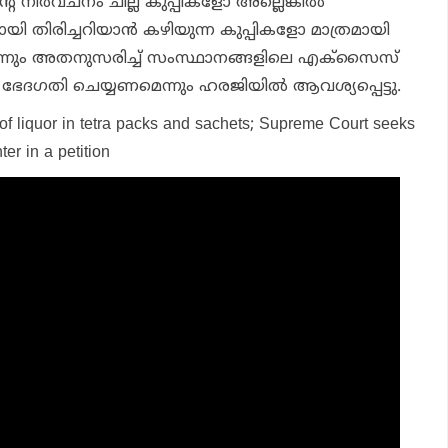
്റെ നിർവചനം ചില്ല് കുപ്പികളോ അല്ലെങ്കിൽ
തമായി തിരിച്ചറിയാൻ കഴിയുന്ന കുപ്പികളോ മാത്രമായി
ന്നും അതനുസരിച്ച് സംസ്ഥാനങ്ങളിലെ എക്‌സൈസ്
ും ഭേദഗതി ചെയ്യണമെന്നും ഹരജിയിൽ ആവശ്യപ്പെട്ടു.
of liquor in tetra packs and sachets; Supreme Court seeks
er in a petition