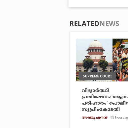
RELATED
NEWS
SUPREME COURT
വിദ്യാര്‍ത്ഥി
പ്രതിഷേധം:'ആക്ര
പരിഹാരം' പൊലീ
സുപ്രീംകോടതി
19 hours a
അഞ്ജു ചന്ദ്രന്‍