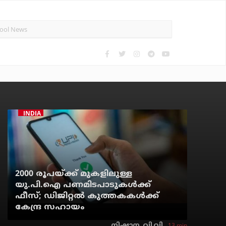
INDIA
2000 രൂപയ്ക്ക് മുകളിലുള്ള
യു.പി.ഐ പണമിടപാടുകള്‍ക്ക്
ഫീസ്; ഡിജിറ്റല്‍ കുത്തകകള്‍ക്ക്
കേന്ദ്ര സഹായം
13 min
നിഷാന. വി.വി