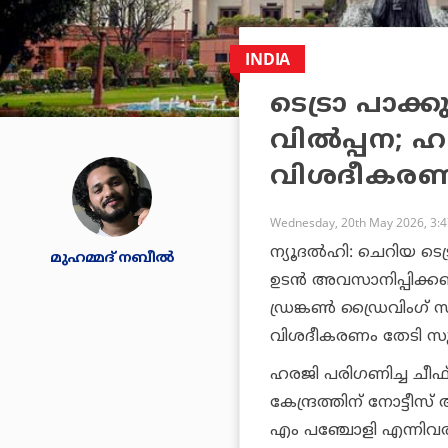
INDIA
ടെട്രാ പാക്
വിൽപ്പന; ഹ
വിശദീകരണം
Wednesday, 20th May 2026, 3:
ന്യൂദൽഹി: ചെറിയ ടെട്
മുഹമ്മദ് നബീല്‍
ഉടൻ അവസാനിപ്പിക്കണമെന
ഡ്രങ്കൺ ഡ്രൈവിംഗ് സ
വിശദീകരണം തേടി സുപ
ഹരജി പരിഗണിച്ച ചീഫ്
കേന്ദ്രത്തിന് നോട്ടീ
എം പഞ്ചോളി എന്നിവര