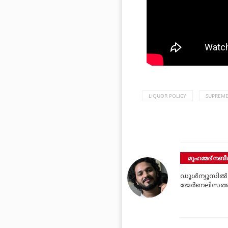
LIQUOR POLICY
SUPREME
മുഹമ്മദ് നബീല
ഡൂള്‍ന്യൂസില്
ജേര്‍ണലിസത്ത