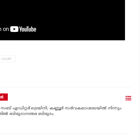
 COURT
്‍
‍ സബ് എഡിറ്റര് ട്രെയിനി, കണ്ണൂർ സര്‍വകലാശാലയില്‍ നിന്നും
ില്‍ ബിരുദാനന്തര ബിരുദം