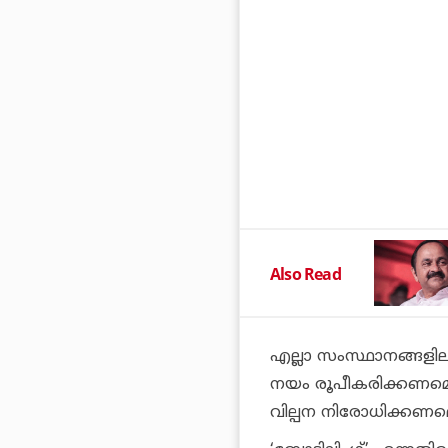
Also Read
എല്ലാ സംസ്ഥാനങ്ങളില
നയം രൂപീകരിക്കണമെന്
വില്പന നിരോധിക്കണമെന