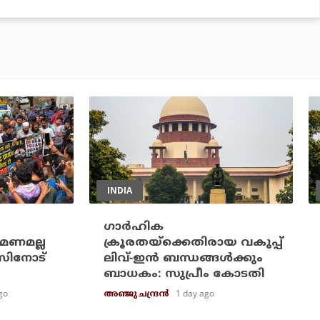
INDIA
ഗാര്‍ഹിക
മണമല്ല
ക്രൂരതയ്ക്കെതിരായ വകുപ്പ്
സിനോട്
ലിവ്-ഇന്‍ ബന്ധങ്ങള്‍ക്കും
ബാധകം: സുപ്രീം കോടതി
go
1 day ago
അഞ്ജു ചന്ദ്രന്‍