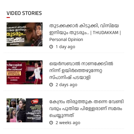
VIDEO STORIES
തുടക്കക്കാര്‍ കിടുക്കി, വിസ്മയ
ഇനിയും തുടരും... | THUDAKKAM |
Personal Opinion
1 day ago
ഒയര്‍സബാൽ നാണക്കേടിൽ
നിന്ന് ഉയിർത്തെഴുന്നേറ്റ
സ്പാനിഷ് പടയാളി
2 days ago
കേന്ദ്രം തിരുത്തുക തന്നെ വേണ്ടി
വരും പുതിയ പിള്ളേരാണ് സമരം
ചെയ്യുന്നത്
2 weeks ago