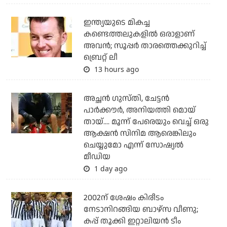
ഇന്ത്യയുടെ മികച്ച
കണ്ടെത്തലുകളില്‍ ഒരാളാണ്
അവന്‍; സൂപ്പര്‍ താരത്തെക്കുറിച്ച്
ബ്രെറ്റ് ലീ
13 hours ago
അച്ഛന്‍ ഗുസ്തി, ചേട്ടന്‍
പാര്‍ക്കൗര്‍, അനിയത്തി മൊയ്
തായ്.... മൂന്ന് പേരെയും വെച്ച് ഒരു
ആക്ഷന്‍ സിനിമ ആരെങ്കിലും
ചെയ്യുമോ എന്ന് സോഷ്യല്‍
മീഡിയ
1 day ago
2002ന് ശേഷം കിരീടം
നേടാനിറങ്ങിയ ബാഴ്സ വീണു;
കപ്പ് തൂക്കി ഇറ്റാലിയൻ ടീം