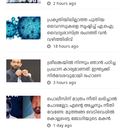
2 hours ago
പ്രകൃതിയിലില്ലാത്ത പുതിയ
വൈറസുകളെ സൃഷ്ടിച്ച് എ.ഐ;
വൈദ്യശാസ്ത്ര രംഗത്ത് വന്‍
വഴിത്തിരിവ്
18 hours ago
ശ്രീലങ്കയില്‍ നിന്നും ഞാന്‍ പഠിച്ച
പ്രധാന കാര്യമാണത്: ഇന്ത്യക്ക്
നിര്‍ദേശവുമായി രഹാനെ
3 hours ago
പൊലീസിന് മാത്രം നീതി ലഭിച്ചാല്‍
പോരല്ലോ; എന്റെ അച്ഛനും നീതി
വേണ്ടേ: മുത്തങ്ങ വെടിവെപ്പില്‍
കൊല്ലപ്പെട്ട ജോഗിയുടെ മകന്‍
1 day ago