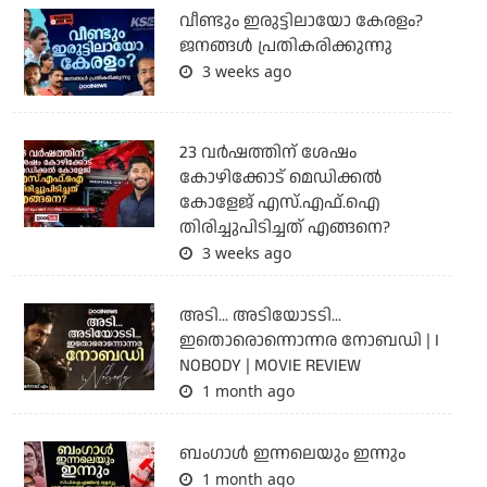
വീണ്ടും ഇരുട്ടിലായോ കേരളം?
ജനങ്ങൾ പ്രതികരിക്കുന്നു
3 weeks ago
23 വർഷത്തിന് ശേഷം
കോഴിക്കോട് മെഡിക്കൽ
കോളേജ് എസ്.എഫ്.ഐ
തിരിച്ചുപിടിച്ചത് എങ്ങനെ?
3 weeks ago
അടി... അടിയോടടി...
ഇതൊരൊന്നൊന്നര നോബഡി | I
NOBODY | MOVIE REVIEW
1 month ago
ബംഗാള്‍ ഇന്നലെയും ഇന്നും
1 month ago