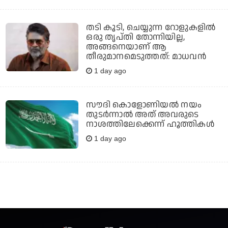
തടി കൂടി, ചെയ്യുന്ന റോളുകളില്‍
ഒരു തൃപ്തി തോന്നിയില്ല,
അങ്ങനെയാണ് ആ
തീരുമാനമെടുത്തത്: മാധവന്‍
1 day ago
സൗദി കൊളോണിയല്‍ നയം
തുടര്‍ന്നാല്‍ അത് അവരുടെ
നാശത്തിലേക്കെന്ന് ഹൂത്തികള്‍
1 day ago