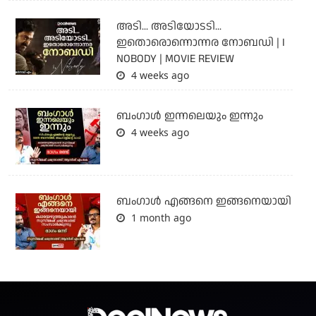
അടി... അടിയോടടി...
ഇതൊരൊന്നൊന്നര നോബഡി | I
NOBODY | MOVIE REVIEW
4 weeks ago
ബംഗാള്‍ ഇന്നലെയും ഇന്നും
4 weeks ago
ബം​ഗാൾ എങ്ങനെ ഇങ്ങനെയായി
1 month ago