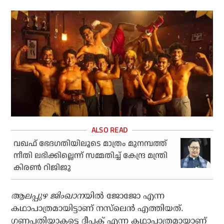
വഖഫ് ഭേദഗതിയിലൂടെ മാത്രം മുനമ്പത്ത്
നീതി ലഭിക്കില്ലെന്ന് സമ്മതിച്ച് കേന്ദ്ര മന്ത്രി
കിരൺ റിജിജു
ആലപ്പുഴ ജിംഖാന
യില്‍ ജോജോ എന്ന
കഥാപാത്രമായിട്ടാണ് നസ്‌ലെന്‍ എത്തിയത്.
ഗണപതിയാകട്ടെ ദീപക് എന്ന കഥാപാത്രമായാണ്