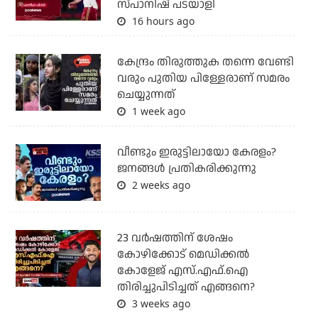
സ്പാനിഷ് പടയാളി
16 hours ago
കേന്ദ്രം തിരുത്തുക തന്നെ വേണ്ടി
വരും പുതിയ പിള്ളേരാണ് സമരം
ചെയ്യുന്നത്
1 week ago
വീണ്ടും ഇരുട്ടിലായോ കേരളം?
ജനങ്ങൾ പ്രതികരിക്കുന്നു
2 weeks ago
23 വർഷത്തിന് ശേഷം
കോഴിക്കോട് മെഡിക്കൽ
കോളേജ് എസ്.എഫ്.ഐ
തിരിച്ചുപിടിച്ചത് എങ്ങനെ?
3 weeks ago