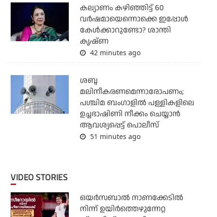
കല്യാണം കഴിഞ്ഞിട്ട് 60
വർഷമായെന്നൊക്കെ ഇപ്പോൾ
കേൾക്കാറുണ്ടോ? ശാന്തി
കൃഷ്ണ
42 minutes ago
ശബ്ദ
മലിനീകരണമെന്നാരോപണം;
പശ്ചിമ ബംഗാളില്‍ പള്ളികളിലെ
ഉച്ചഭാഷിണി നീക്കം ചെയ്യാന്‍
ആവശ്യപ്പെട്ട് പൊലീസ്
51 minutes ago
VIDEO STORIES
ഒയര്‍സബാൽ നാണക്കേടിൽ
നിന്ന് ഉയിർത്തെഴുന്നേറ്റ