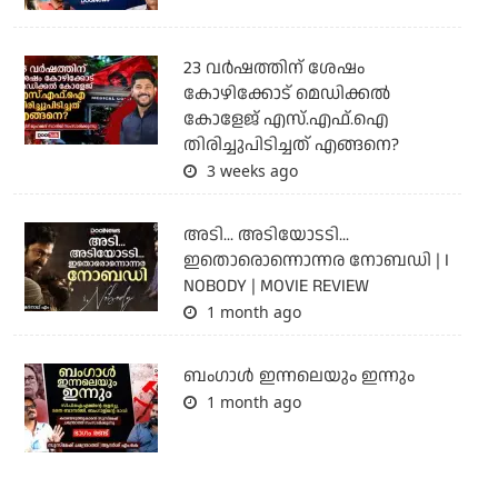
23 വർഷത്തിന് ശേഷം
കോഴിക്കോട് മെഡിക്കൽ
കോളേജ് എസ്.എഫ്.ഐ
തിരിച്ചുപിടിച്ചത് എങ്ങനെ?
3 weeks ago
അടി... അടിയോടടി...
ഇതൊരൊന്നൊന്നര നോബഡി | I
NOBODY | MOVIE REVIEW
1 month ago
ബംഗാള്‍ ഇന്നലെയും ഇന്നും
1 month ago