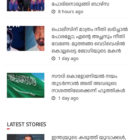
പോരിനൊരുങ്ങി ബാഴ്‌സ
8 hours ago
പൊലീസിന് മാത്രം നീതി ലഭിച്ചാല്‍
പോരല്ലോ; എന്റെ അച്ഛനും നീതി
വേണ്ടേ: മുത്തങ്ങ വെടിവെപ്പില്‍
കൊല്ലപ്പെട്ട ജോഗിയുടെ മകന്‍
1 day ago
സൗദി കൊളോണിയല്‍ നയം
തുടര്‍ന്നാല്‍ അത് അവരുടെ
നാശത്തിലേക്കെന്ന് ഹൂത്തികള്‍
1 day ago
LATEST STORIES
ഇന്ത്യയുടെ കരുത്ത് യുവാക്കള്‍,