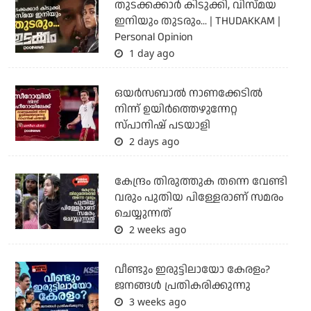
തുടക്കക്കാര്‍ കിടുക്കി, വിസ്മയ
ഇനിയും തുടരും... | THUDAKKAM |
Personal Opinion
1 day ago
ഒയര്‍സബാൽ നാണക്കേടിൽ
നിന്ന് ഉയിർത്തെഴുന്നേറ്റ
സ്പാനിഷ് പടയാളി
2 days ago
കേന്ദ്രം തിരുത്തുക തന്നെ വേണ്ടി
വരും പുതിയ പിള്ളേരാണ് സമരം
ചെയ്യുന്നത്
2 weeks ago
വീണ്ടും ഇരുട്ടിലായോ കേരളം?
ജനങ്ങൾ പ്രതികരിക്കുന്നു
3 weeks ago