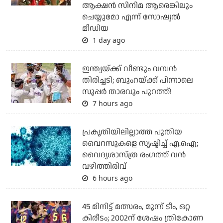
ആക്ഷന്‍ സിനിമ ആരെങ്കിലും
ചെയ്യുമോ എന്ന് സോഷ്യല്‍
മീഡിയ
1 day ago
ഇന്ത്യയ്ക്ക് വീണ്ടും വമ്പന്‍
തിരിച്ചടി; ബുംറയ്ക്ക് പിന്നാലെ
സൂപ്പര്‍ താരവും പുറത്ത്!
7 hours ago
പ്രകൃതിയിലില്ലാത്ത പുതിയ
വൈറസുകളെ സൃഷ്ടിച്ച് എ.ഐ;
വൈദ്യശാസ്ത്ര രംഗത്ത് വന്‍
വഴിത്തിരിവ്
6 hours ago
45 മിനിട്ട് മത്സരം, മൂന്ന് ടീം, ഒറ്റ
കിരീടം; 2002ന് ശേഷം ത്രികോണ