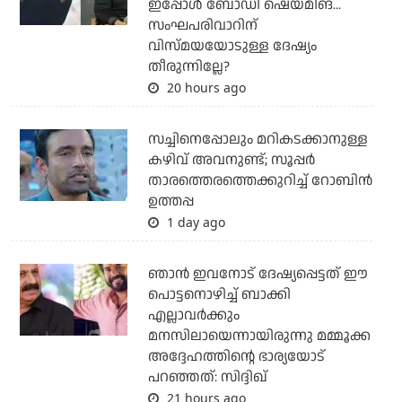
ഇപ്പോള്‍ ബോഡി ഷെയ്മിങ്...
സംഘപരിവാറിന്
വിസ്മയയോടുള്ള ദേഷ്യം
തീരുന്നില്ലേ?
20 hours ago
സച്ചിനെപ്പോലും മറികടക്കാനുള്ള
കഴിവ് അവനുണ്ട്; സൂപ്പര്‍
താരത്തെരത്തെക്കുറിച്ച് റോബിന്‍
ഉത്തപ്പ
1 day ago
ഞാന്‍ ഇവനോട് ദേഷ്യപ്പെട്ടത് ഈ
പൊട്ടനൊഴിച്ച് ബാക്കി
എല്ലാവര്‍ക്കും
മനസിലായെന്നായിരുന്നു മമ്മൂക്ക
അദ്ദേഹത്തിന്റെ ഭാര്യയോട്
പറഞ്ഞത്: സിദ്ദിഖ്
21 hours ago