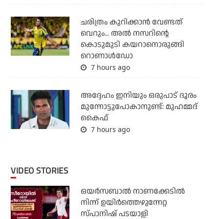
ചരിത്രം കുറിക്കാന്‍ വേണ്ടത്
വെറും... അല്‍ നസറിന്റെ
കൊടുമുടി കയറാനൊരുങ്ങി
റൊണാള്‍ഡോ
7 hours ago
അദ്ദേഹം ഇനിയും ഒരുപാട് ദൂരം
മുന്നോട്ടുപോകാനുണ്ട്: മുഹമ്മദ്
കൈഫ്
7 hours ago
VIDEO STORIES
ഒയര്‍സബാൽ നാണക്കേടിൽ
നിന്ന് ഉയിർത്തെഴുന്നേറ്റ
സ്പാനിഷ് പടയാളി