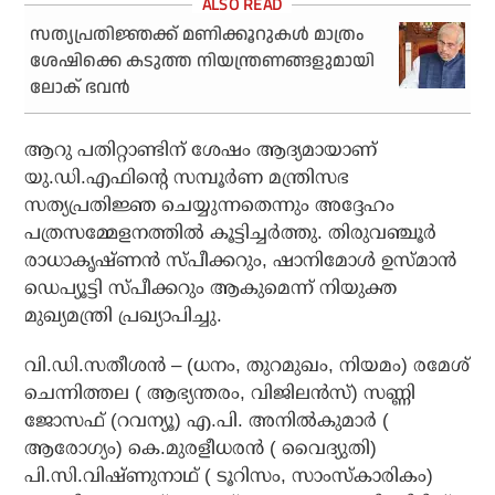
സത്യപ്രതിജ്ഞക്ക് മണിക്കൂറുകൾ മാത്രം
ശേഷിക്കെ കടുത്ത നിയന്ത്രണങ്ങളുമായി
ലോക് ഭവൻ
ആറു പതിറ്റാണ്ടിന് ശേഷം ആദ്യമായാണ്
യു.ഡി.എഫിന്റെ സമ്പൂർണ മന്ത്രിസഭ
സത്യപ്രതിജ്ഞ ചെയ്യുന്നതെന്നും അദ്ദേഹം
പത്രസമ്മേളനത്തിൽ കൂട്ടിച്ചർത്തു. തിരുവഞ്ചൂർ
രാധാകൃഷ്ണൻ സ്‌പീക്കറും, ഷാനിമോൾ ഉസ്മാൻ
ഡെപ്യൂട്ടി സ്‌പീക്കറും ആകുമെന്ന് നിയുക്ത
മുഖ്യമന്ത്രി പ്രഖ്യാപിച്ചു.
വി.ഡി.സതീശൻ – (ധനം, തുറമുഖം, നിയമം) രമേശ്
ചെന്നിത്തല ( ആഭ്യന്തരം, വിജിലൻസ്) സണ്ണി
ജോസഫ് (റവന്യൂ) എ.പി. അനിൽകുമാർ (
ആരോഗ്യം) കെ.മുരളീധരൻ ( വൈദ്യുതി)
പി.സി.വിഷ്ണുനാഥ് ( ടൂറിസം, സാംസ്‌കാരികം)