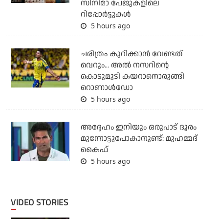
സിനിമാ പേജുകളിലെ
റിപ്പോര്‍ട്ടുകള്‍
5 hours ago
ചരിത്രം കുറിക്കാന്‍ വേണ്ടത്
വെറും... അല്‍ നസറിന്റെ
കൊടുമുടി കയറാനൊരുങ്ങി
റൊണാള്‍ഡോ
5 hours ago
അദ്ദേഹം ഇനിയും ഒരുപാട് ദൂരം
മുന്നോട്ടുപോകാനുണ്ട്: മുഹമ്മദ്
കൈഫ്
5 hours ago
VIDEO STORIES