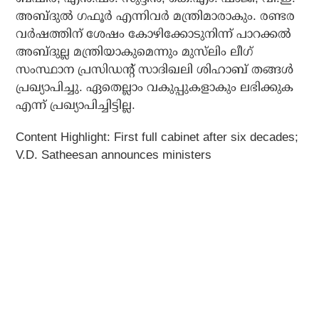
അബ്ദുൽ ഗഫൂർ എന്നിവർ മന്ത്രിമാരാകും. രണ്ടര
വർഷത്തിന് ശേഷം കോഴിക്കോടുനിന്ന് പാറക്കൽ
അബ്ദുല്ല മന്ത്രിയാകുമെന്നും മുസ്‌ലിം ലീഗ്
സംസ്ഥാന പ്രസിഡന്റ് സാദിഖലി ശിഹാബ് തങ്ങൾ
പ്രഖ്യാപിച്ചു. ഏതെല്ലാം വകുപ്പുകളാകും ലഭിക്കുക
എന്ന് പ്രഖ്യാപിച്ചിട്ടില്ല.
Content Highlight: First full cabinet after six decades;
V.D. Satheesan announces ministers