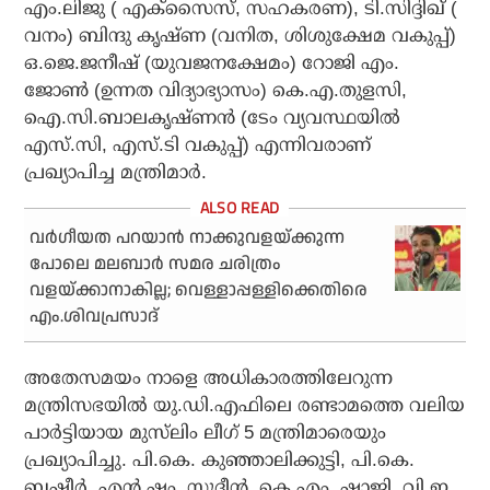
എം.ലിജു ( എക്‌സൈസ്, സഹകരണ), ടി.സിദ്ദിഖ് (
വനം) ബിന്ദു കൃഷ്ണ (വനിത, ശിശുക്ഷേമ വകുപ്പ്)
ഒ.ജെ.ജനീഷ് (യുവജനക്ഷേമം) റോജി എം.
ജോൺ (ഉന്നത വിദ്യാഭ്യാസം) കെ.എ.തുളസി,
ഐ.സി.ബാലകൃഷ്ണൻ (ടേം വ്യവസ്ഥയിൽ
എസ്.സി, എസ്.ടി വകുപ്പ്) എന്നിവരാണ്
പ്രഖ്യാപിച്ച മന്ത്രിമാർ.
വർഗീയത പറയാൻ നാക്കുവളയ്ക്കുന്ന
പോലെ മലബാർ സമര ചരിത്രം
വളയ്ക്കാനാകില്ല; വെള്ളാപ്പള്ളിക്കെതിരെ
എം.ശിവപ്രസാദ്
അതേസമയം നാളെ അധികാരത്തിലേറുന്ന
മന്ത്രിസഭയിൽ യു.ഡി.എഫിലെ രണ്ടാമത്തെ വലിയ
പാർട്ടിയായ മുസ്‌ലിം ലീഗ് 5 മന്ത്രിമാരെയും
പ്രഖ്യാപിച്ചു. പി.കെ. കുഞ്ഞാലിക്കുട്ടി, പി.കെ.
ബഷീർ, എൻ.ഷം. സുദ്ദീൻ, കെ.എം. ഷാജി, വി.ഇ.