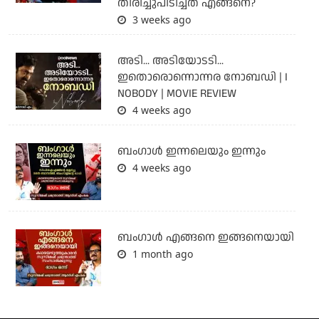
തിരിച്ചുപിടിച്ചത് എങ്ങനെ?
3 weeks ago
അടി... അടിയോടടി...
ഇതൊരൊന്നൊന്നര നോബഡി | I
NOBODY | MOVIE REVIEW
4 weeks ago
ബംഗാള്‍ ഇന്നലെയും ഇന്നും
4 weeks ago
ബം​ഗാൾ എങ്ങനെ ഇങ്ങനെയായി
1 month ago