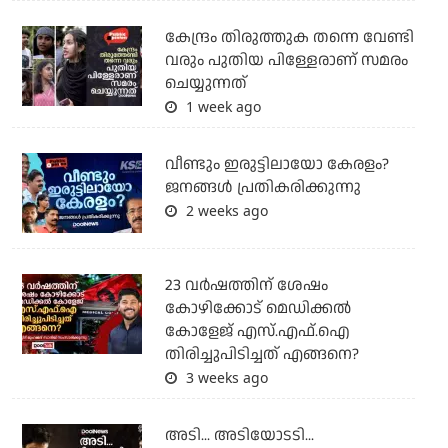
കേന്ദ്രം തിരുത്തുക തന്നെ വേണ്ടി
വരും പുതിയ പിള്ളേരാണ് സമരം
ചെയ്യുന്നത്
1 week ago
വീണ്ടും ഇരുട്ടിലായോ കേരളം?
ജനങ്ങൾ പ്രതികരിക്കുന്നു
2 weeks ago
23 വർഷത്തിന് ശേഷം
കോഴിക്കോട് മെഡിക്കൽ
കോളേജ് എസ്.എഫ്.ഐ
തിരിച്ചുപിടിച്ചത് എങ്ങനെ?
3 weeks ago
അടി... അടിയോടടി...