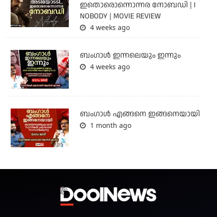
ഇതൊരൊന്നൊന്നര നോബഡി | I
NOBODY | MOVIE REVIEW
4 weeks ago
ബംഗാള്‍ ഇന്നലെയും ഇന്നും
4 weeks ago
ബം​ഗാൾ എങ്ങനെ ഇങ്ങനെയായി
1 month ago