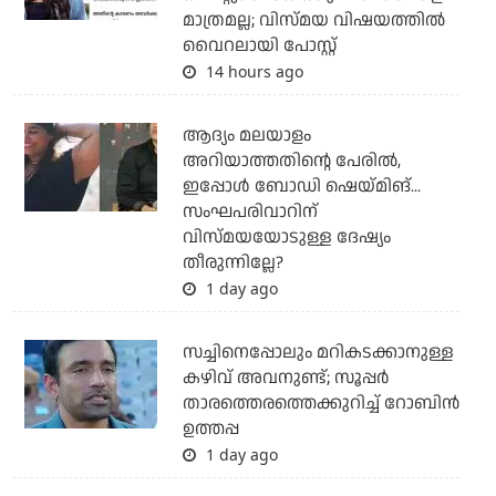
മാത്രമല്ല; വിസ്മയ വിഷയത്തില്‍
വൈറലായി പോസ്റ്റ്
14 hours ago
ആദ്യം മലയാളം
അറിയാത്തതിന്റെ പേരില്‍,
ഇപ്പോള്‍ ബോഡി ഷെയ്മിങ്...
സംഘപരിവാറിന്
വിസ്മയയോടുള്ള ദേഷ്യം
തീരുന്നില്ലേ?
1 day ago
സച്ചിനെപ്പോലും മറികടക്കാനുള്ള
കഴിവ് അവനുണ്ട്; സൂപ്പര്‍
താരത്തെരത്തെക്കുറിച്ച് റോബിന്‍
ഉത്തപ്പ
1 day ago