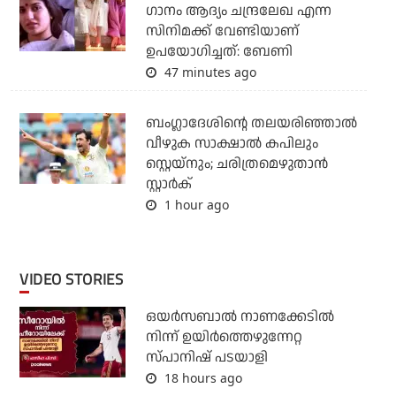
ഗാനം ആദ്യം ചന്ദ്രലേഖ എന്ന
സിനിമക്ക് വേണ്ടിയാണ്
ഉപയോഗിച്ചത്: ബേണി
47 minutes ago
ബംഗ്ലാദേശിന്റെ തലയരിഞ്ഞാല്‍
വീഴുക സാക്ഷാല്‍ കപിലും
സ്റ്റെയ്‌നും; ചരിത്രമെഴുതാന്‍
സ്റ്റാര്‍ക്
1 hour ago
VIDEO STORIES
ഒയര്‍സബാൽ നാണക്കേടിൽ
നിന്ന് ഉയിർത്തെഴുന്നേറ്റ
സ്പാനിഷ് പടയാളി
18 hours ago