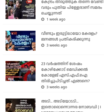
കേന്ദ്രം തിരുത്തുക തന്നെ വേണ്ടി
വരും പുതിയ പിള്ളേരാണ് സമരം
ചെയ്യുന്നത്
1 week ago
വീണ്ടും ഇരുട്ടിലായോ കേരളം?
ജനങ്ങൾ പ്രതികരിക്കുന്നു
3 weeks ago
23 വർഷത്തിന് ശേഷം
കോഴിക്കോട് മെഡിക്കൽ
കോളേജ് എസ്.എഫ്.ഐ
തിരിച്ചുപിടിച്ചത് എങ്ങനെ?
3 weeks ago
അടി... അടിയോടടി...
ഇതൊരൊന്നൊന്നര നോബഡി | I