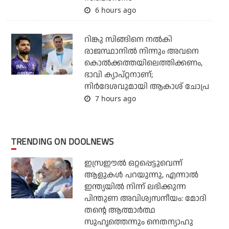
6 hours ago
റിങ്കു സിങ്ങിനെ നൽകി
രാജസ്ഥാനിൽ നിന്നും അവനെ
കൊൽ‌ക്കത്തയിലെത്തിക്കണം,
ഭാവി ക്യാപ്റ്റനാണ്;
നിർദേശവുമായി ആകാശ് ചോപ്ര
7 hours ago
TRENDING ON DOOLNEWS
ഇസ്രഈല്‍ ഒറ്റപ്പെട്ടുവെന്ന്
ആളുകള്‍ പറയുന്നു, എന്നാല്‍
ഇന്ത്യയില്‍ നിന്ന് ലഭിക്കുന്ന
പിന്തുണ അവിശ്വസനീയം: മോദി
തന്റെ ആത്മാര്‍ത്ഥ
സുഹൃത്തെന്നും നെതന്യാഹു