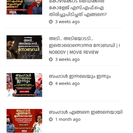
കോഴിക്കോട് മെഡിക്കൽ
കോളേജ് എസ്.എഫ്.ഐ
തിരിച്ചുപിടിച്ചത് എങ്ങനെ?
3 weeks ago
അടി... അടിയോടടി...
ഇതൊരൊന്നൊന്നര നോബഡി | I
NOBODY | MOVIE REVIEW
3 weeks ago
ബംഗാള്‍ ഇന്നലെയും ഇന്നും
4 weeks ago
ബം​ഗാൾ എങ്ങനെ ഇങ്ങനെയായി
1 month ago