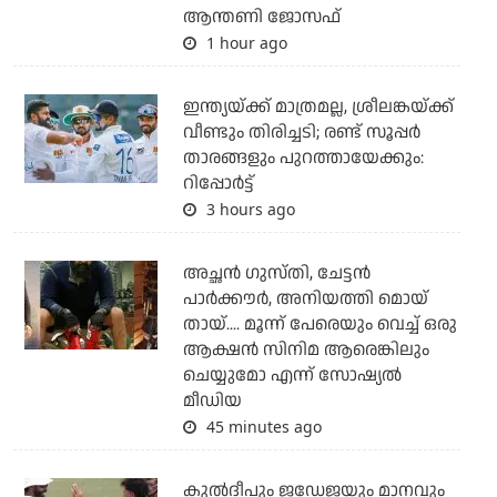
ആന്തണി ജോസഫ്
1 hour ago
ഇന്ത്യയ്ക്ക് മാത്രമല്ല, ശ്രീലങ്കയ്ക്ക്
വീണ്ടും തിരിച്ചടി; രണ്ട് സൂപ്പര്‍
താരങ്ങളും പുറത്തായേക്കും:
റിപ്പോര്‍ട്ട്
3 hours ago
അച്ഛന്‍ ഗുസ്തി, ചേട്ടന്‍
പാര്‍ക്കൗര്‍, അനിയത്തി മൊയ്
തായ്.... മൂന്ന് പേരെയും വെച്ച് ഒരു
ആക്ഷന്‍ സിനിമ ആരെങ്കിലും
ചെയ്യുമോ എന്ന് സോഷ്യല്‍
മീഡിയ
45 minutes ago
കുല്‍ദീപും ജഡേജയും മാനവും