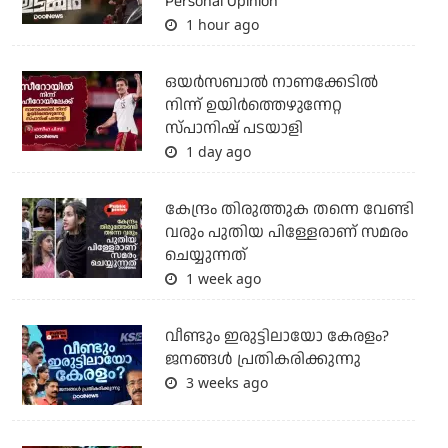
Personal Opinion
1 hour ago
ഒയര്‍സബാൽ നാണക്കേടിൽ
നിന്ന് ഉയിർത്തെഴുന്നേറ്റ
സ്പാനിഷ് പടയാളി
1 day ago
കേന്ദ്രം തിരുത്തുക തന്നെ വേണ്ടി
വരും പുതിയ പിള്ളേരാണ് സമരം
ചെയ്യുന്നത്
1 week ago
വീണ്ടും ഇരുട്ടിലായോ കേരളം?
ജനങ്ങൾ പ്രതികരിക്കുന്നു
3 weeks ago